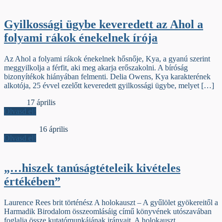
Gyilkossági ügybe keveredett az Ahol a
folyami rákok énekelnek írója
Az Ahol a folyami rákok énekelnek hősnője, Kya, a gyanú szerint
meggyilkolja a férfit, aki meg akarja erőszakolni. A bíróság
bizonyítékok hiányában felmenti. Delia Owens, Kya karakterének
alkotója, 25 évvel ezelőtt keveredett gyilkossági ügybe, melyet […]
Iniciálé
17 április
Olvasd el!
Jelzőszalag
16 április
Olvasd el!
„…hiszek tanúságtételeik kivételes
értékében”
Laurence Rees brit történész A holokauszt – A gyűlölet gyökereitől a
Harmadik Birodalom összeomlásáig című könyvének utószavában
foglalja össze kutatómunkájának irányait. A holokauszt