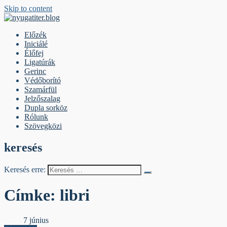
Skip to content
nyugatiter.blog
A vágány mellett, kérjük, olvassanak!
Előzék
Iniciálé
Élőfej
Ligatúrák
Gerinc
Védőborító
Szamárfül
Jelzőszalag
Dupla sorköz
Rólunk
Szövegközi
keresés
Keresés erre:
Címke:
libri
Élőfej
7 június