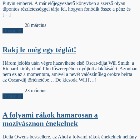
Putyin emberei. A már előjegyezhető könyvben a szerző olyan
tűpontos részletességgel tárja fel, hogyan fonódik össze a pénz és
[…]
Jelzőszalag
28 március
Olvasd el!
Rakj le még egy téglát!
Három jelölés után végre hazavihette első Oscar-díját Will Smith, a
Richard király című film főszerepében nyújtott alakításáért. Azonban
nem ez az a momentum, amivel a nevét valószínűleg örökre beírta
az Oscar-díj történetébe… De kicsoda Will […]
Jelzőszalag
23 március
Olvasd el!
A folyami rákok hamarosan a
mozivásznon énekelnek
Delia Owens bestsellere, az Ahol a folyami rákok énekelnek néhány