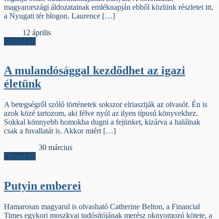
magyarországi áldozatainak emléknapján ebből közlünk részletet itt,
a Nyugati tér blogon. Laurence […]
Élőfej
12 április
Olvasd el!
A mulandósággal kezdődhet az igazi
életünk
A betegségről szóló történetek sokszor elriasztják az olvasót. Én is
azok közé tartozom, aki félve nyúl az ilyen típusú könyvekhez.
Sokkal könnyebb homokba dugni a fejünket, kizárva a halálnak
csak a fuvallatát is. Akkor miért […]
Jelzőszalag
30 március
Olvasd el!
Putyin emberei
Hamarosan magyarul is olvasható Catherine Belton, a Financial
Times egykori moszkvai tudósítójának merész oknyomozó kötete, a