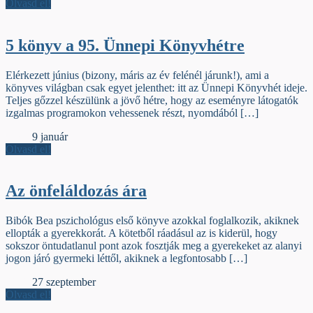
Olvasd el!
5 könyv a 95. Ünnepi Könyvhétre
Elérkezett június (bizony, máris az év felénél járunk!), ami a
könyves világban csak egyet jelenthet: itt az Ünnepi Könyvhét ideje.
Teljes gőzzel készülünk a jövő hétre, hogy az eseményre látogatók
izgalmas programokon vehessenek részt, nyomdából […]
Élőfej
9 január
Olvasd el!
Az önfeláldozás ára
Bibók Bea pszichológus első könyve azokkal foglalkozik, akiknek
ellopták a gyerekkorát. A kötetből ráadásul az is kiderül, hogy
sokszor öntudatlanul pont azok fosztják meg a gyerekeket az alanyi
jogon járó gyermeki léttől, akiknek a legfontosabb […]
Élőfej
27 szeptember
Olvasd el!