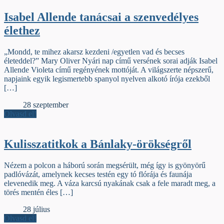
Isabel Allende tanácsai a szenvedélyes
élethez
„Mondd, te mihez akarsz kezdeni /egyetlen vad és becses
életeddel?” Mary Oliver Nyári nap című versének sorai adják Isabel
Allende Violeta című regényének mottóját. A világszerte népszerű,
napjaink egyik legismertebb spanyol nyelven alkotó írója ezekből
[…]
Élőfej
28 szeptember
Olvasd el!
Kulisszatitkok a Bánlaky-örökségről
Nézem a polcon a háború során megsérült, még így is gyönyörű
padlóvázát, amelynek kecses testén egy tó flórája és faunája
elevenedik meg. A váza karcsú nyakának csak a fele maradt meg, a
törés mentén éles […]
Élőfej
28 július
Olvasd el!