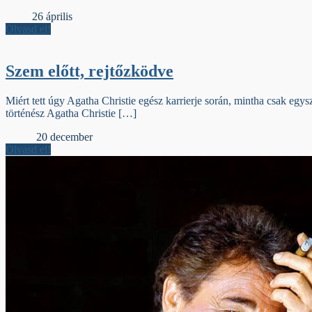
Élőfej
26 április
Olvasd el!
Szem előtt, rejtőzködve
Miért tett úgy Agatha Christie egész karrierje során, mintha csak egys
történész Agatha Christie […]
Előzék
20 december
Olvasd el!