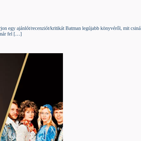
jon egy ajánlót/recenziót/kritikát Batman legújabb könyvéről, mit csi
már fel […]