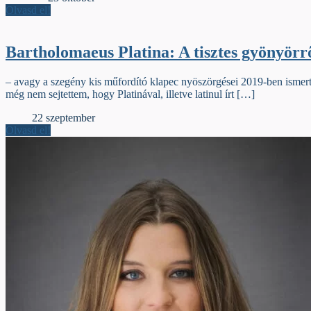
Olvasd el!
Bartholomaeus Platina: A tisztes gyönyörrő
– avagy a szegény kis műfordító klapec nyöszörgései 2019-ben ismert
még nem sejtettem, hogy Platinával, illetve latinul írt […]
Élőfej
22 szeptember
Olvasd el!