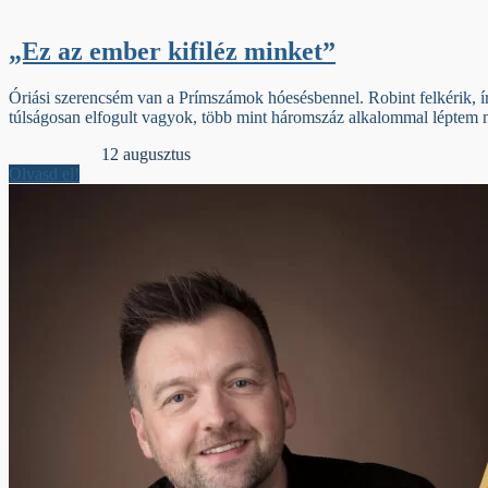
„Ez az ember kifiléz minket”
Óriási szerencsém van a Prímszámok hóesésbennel. Robint felkérik, ír
túlságosan elfogult vagyok, több mint háromszáz alkalommal léptem 
Dupla sorköz
12 augusztus
Olvasd el!