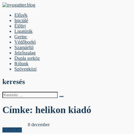
Skip
to
nyugatiter.blog
A vágány mellett, kérjük, olvassanak!
Előzék
content
Iniciálé
Élőfej
Ligatúrák
Gerinc
Védőborító
Szamárfül
Jelzőszalag
Dupla sorköz
Rólunk
Szövegközi
keresés
Keresés
erre:
Címke:
helikon kiadó
Dupla sorköz
8 december
Olvasd el!