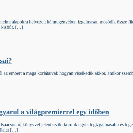
örténelmi alapokra helyezett kémregényében izgalmasan mosódik össze fi
 kisfiút, […]
sai?
 az embert a maga korlátaival: hogyan viselkedik akkor, amikor szemben
gyarul a világpremierrel egy időben
er Isaacson új könyvvel jelentkezik; korunk egyik legizgalmasabb és le
lalat […]