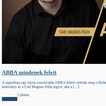
ABBA mindenek felett
A napokban egy olyan esszenciális ABBA-könyv jelenik meg a Heliko
kiadványt az a Carl Magnus Palm jegyzi, akit a […]
Könyvtest
2 június
Olvasd el!