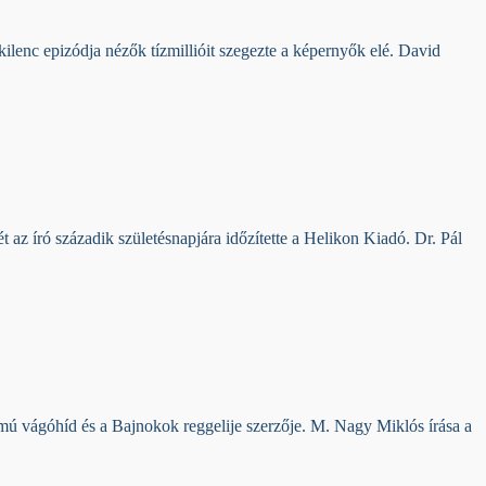
ilenc epizódja nézők tízmillióit szegezte a képernyők elé. David
az író századik születésnapjára időzítette a Helikon Kiadó. Dr. Pál
mú vágóhíd és a Bajnokok reggelije szerzője. M. Nagy Miklós írása a