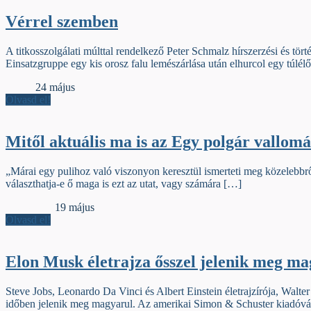
Vérrel szemben
A titkosszolgálati múlttal rendelkező Peter Schmalz hírszerzési és t
Einsatzgruppe egy kis orosz falu lemészárlása után elhurcol egy túlélő
Gerinc
24 május
Olvasd el!
Mitől aktuális ma is az Egy polgár vallomá
„Márai egy pulihoz való viszonyon keresztül ismerteti meg közelebbről
választhatja-e ő maga is ezt az utat, vagy számára […]
Jelzőszalag
19 május
Olvasd el!
Elon Musk életrajza ősszel jelenik meg ma
Steve Jobs, Leonardo Da Vinci és Albert Einstein életrajzírója, Walt
időben jelenik meg magyarul. Az amerikai Simon & Schuster kiadóvál