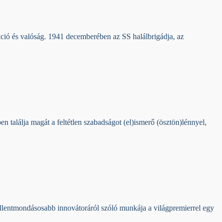
kció és valóság. 1941 decemberében az SS halálbrigádja, az
 találja magát a feltétlen szabadságot (el)ismerő (ösztön)lénnyel,
gellentmondásosabb innovátoráról szóló munkája a világpremierrel egy