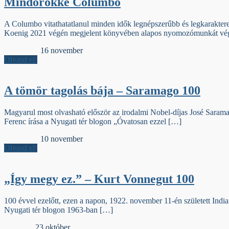
Mindörökké Columbo
A Columbo vitathatatlanul minden idők legnépszerűbb és legkarakteres
Koenig 2021 végén megjelent könyvében alapos nyomozómunkát vé
Jelzőszalag
16 november
Olvasd el!
A tömör tagolás bája – Saramago 100
Magyarul most olvasható először az irodalmi Nobel-díjas José Saramag
Ferenc írása a Nyugati tér blogon „Óvatosan ezzel […]
Jelzőszalag
10 november
Olvasd el!
„Így megy ez.” – Kurt Vonnegut 100
100 évvel ezelőtt, ezen a napon, 1922. november 11-én született Ind
Nyugati tér blogon 1963-ban […]
Ligatúrák
23 október