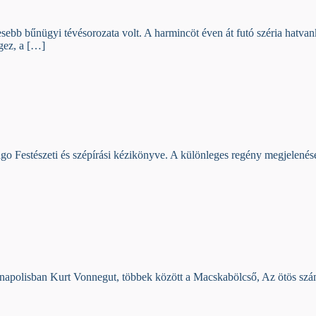
ebb bűnügyi tévésorozata volt. A harmincöt éven át futó széria hatvank
gez, a […]
o Festészeti és szépírási kézikönyve. A különleges regény megjelenését 
ianapolisban Kurt Vonnegut, többek között a Macskabölcső, Az ötös szá