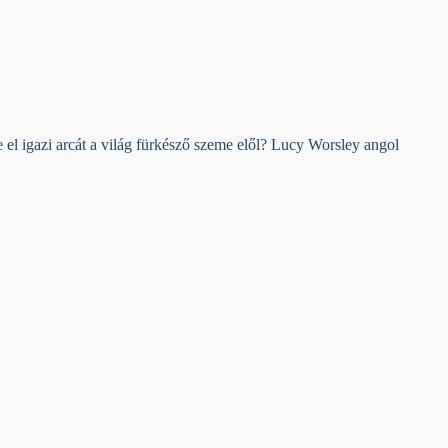
te el igazi arcát a világ fürkésző szeme elől? Lucy Worsley angol