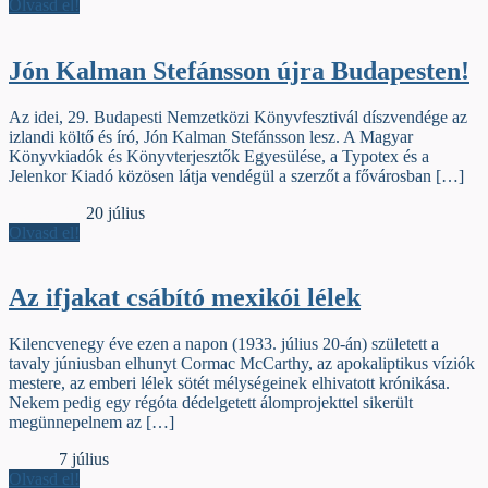
Olvasd el!
Jón Kalman Stefánsson újra Budapesten!
Az idei, 29. Budapesti Nemzetközi Könyvfesztivál díszvendége az
izlandi költő és író, Jón Kalman Stefánsson lesz. A Magyar
Könyvkiadók és Könyvterjesztők Egyesülése, a Typotex és a
Jelenkor Kiadó közösen látja vendégül a szerzőt a fővárosban […]
Jelzőszalag
20 július
Olvasd el!
Az ifjakat csábító mexikói lélek
Kilencvenegy éve ezen a napon (1933. július 20-án) született a
tavaly júniusban elhunyt Cormac McCarthy, az apokaliptikus víziók
mestere, az emberi lélek sötét mélységeinek elhivatott krónikása.
Nekem pedig egy régóta dédelgetett álomprojekttel sikerült
megünnepelnem az […]
Iniciálé
7 július
Olvasd el!