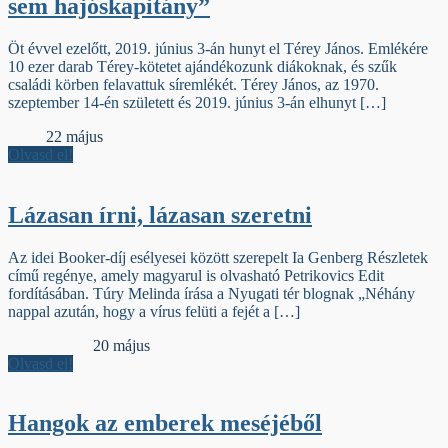
sem hajóskapitány”
Öt évvel ezelőtt, 2019. június 3-án hunyt el Térey János. Emlékére
10 ezer darab Térey-kötetet ajándékozunk diákoknak, és szűk
családi körben felavattuk síremlékét. Térey János, az 1970.
szeptember 14-én született és 2019. június 3-án elhunyt […]
Élőfej
22 május
Olvasd el!
Lázasan írni, lázasan szeretni
Az idei Booker-díj esélyesei között szerepelt Ia Genberg Részletek
című regénye, amely magyarul is olvasható Petrikovics Edit
fordításában. Túry Melinda írása a Nyugati tér blognak „Néhány
nappal azután, hogy a vírus felüti a fejét a […]
Dupla sorköz
20 május
Olvasd el!
Hangok az emberek meséjéből