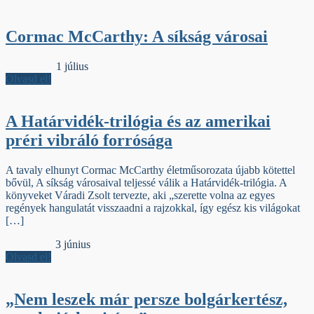
Cormac McCarthy: A síkság városai
Védőborító
1 július
Olvasd el!
A Határvidék-trilógia és az amerikai
préri vibráló forrósága
A tavaly elhunyt Cormac McCarthy életműsorozata újabb kötettel
bővül, A síkság városaival teljessé válik a Határvidék-trilógia. A
könyveket Váradi Zsolt tervezte, aki „szerette volna az egyes
regények hangulatát visszaadni a rajzokkal, így egész kis világokat
[…]
Jelzőszalag
3 június
Olvasd el!
„Nem leszek már persze bolgárkertész,