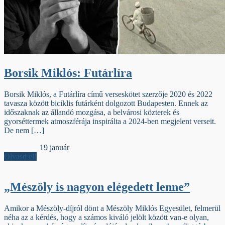
Borsik Miklós: Futárlíra
Borsik Miklós, a Futárlíra című verseskötet szerzője 2020 és 2022
tavasza között biciklis futárként dolgozott Budapesten. Ennek az
időszaknak az állandó mozgása, a belvárosi közterek és
gyorséttermek atmoszférája inspirálta a 2024-ben megjelent verseit.
De nem […]
Jelzőszalag
19 január
Olvasd el!
„Mészöly is nagyon elégedett lenne”
Amikor a Mészöly-díjról dönt a Mészöly Miklós Egyesület, felmerül
néha az a kérdés, hogy a számos kiváló jelölt között van-e olyan,