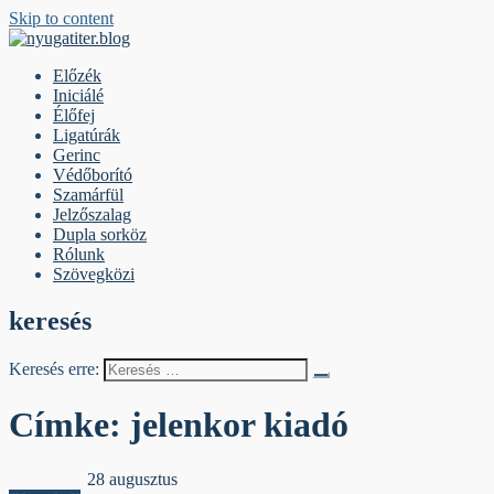
Skip to content
nyugatiter.blog
A vágány mellett, kérjük, olvassanak!
Előzék
Iniciálé
Élőfej
Ligatúrák
Gerinc
Védőborító
Szamárfül
Jelzőszalag
Dupla sorköz
Rólunk
Szövegközi
keresés
Keresés erre:
Címke:
jelenkor kiadó
Jelzőszalag
28 augusztus