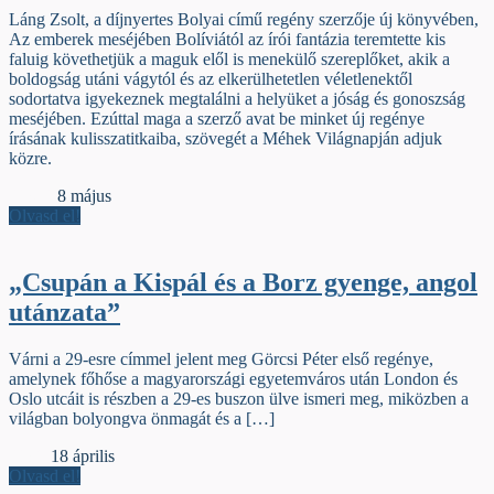
Láng Zsolt, a díjnyertes Bolyai című regény szerzője új könyvében,
Az emberek meséjében Bolíviától az írói fantázia teremtette kis
faluig követhetjük a maguk elől is menekülő szereplőket, akik a
boldogság utáni vágytól és az elkerülhetetlen véletlenektől
sodortatva igyekeznek megtalálni a helyüket a jóság és gonoszság
meséjében. Ezúttal maga a szerző avat be minket új regénye
írásának kulisszatitkaiba, szövegét a Méhek Világnapján adjuk
közre.
Előzék
8 május
Olvasd el!
„Csupán a Kispál és a Borz gyenge, angol
utánzata”
Várni a 29-esre címmel jelent meg Görcsi Péter első regénye,
amelynek főhőse a magyarországi egyetemváros után London és
Oslo utcáit is részben a 29-es buszon ülve ismeri meg, miközben a
világban bolyongva önmagát és a […]
Élőfej
18 április
Olvasd el!