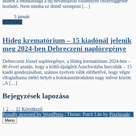
akinek a munkássága a díj névadójával valamilyen összefüggésbe
hozható. Nem mintha ez döntő szempont […]
Élőfej
5 január
Olvasd el!
Hideg krematórium – 15 kiadónál jelenik
meg 2024-ben Debreczeni naplóregénye
Debreczeni József naplóregénye, a Hideg krematórium 2024-ben –
80 évvel azután, hogy a költő-újságírót Auschwitzba hurcolták – 15
kiadó gondozásában, számos nyelven válik elérhetővé, hogy végre
elfoglalhassa méltó helyét a holokausztirodalom nagy művei között.
„A […]
Bejegyzések lapozása
1
2
…
11
Következő
Proudly powered by WordPress
|
Theme: Patch Lite by
Pixelgrade
.
Menu