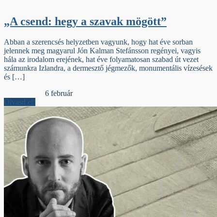
„A csend: hegy a szavak mögött”
Abban a szerencsés helyzetben vagyunk, hogy hat éve sorban
jelennek meg magyarul Jón Kalman Stefánsson regényei, vagyis
hála az irodalom erejének, hat éve folyamatosan szabad út vezet
számunkra Izlandra, a dermesztő jégmezők, monumentális vízesések
és […]
Dupla sorköz
6 február
Olvasd el!