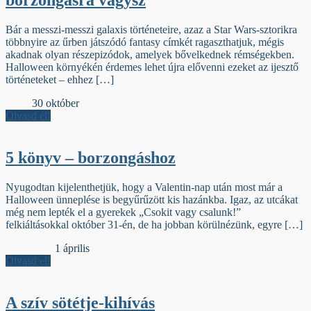
borzongásra vágysz
Bár a messzi-messzi galaxis történeteire, azaz a Star Wars-sztorikra
többnyire az űrben játszódó fantasy címkét ragaszthatjuk, mégis
akadnak olyan részepizódok, amelyek bővelkednek rémségekben.
Halloween környékén érdemes lehet újra elővenni ezeket az ijesztő
történeteket – ehhez […]
Élőfej
30 október
Olvasd el!
5 könyv – borzongáshoz
Nyugodtan kijelenthetjük, hogy a Valentin-nap után most már a
Halloween ünneplése is begyűrűzött kis hazánkba. Igaz, az utcákat
még nem lepték el a gyerekek „Csokit vagy csalunk!”
felkiáltásokkal október 31-én, de ha jobban körülnézünk, egyre […]
Jelzőszalag
1 április
Olvasd el!
A szív sötétje-kihívás