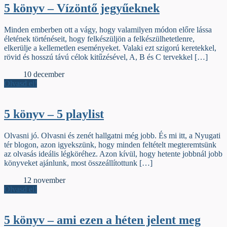
5 könyv – Vízöntő jegyűeknek
Minden emberben ott a vágy, hogy valamilyen módon előre lássa
életének történéseit, hogy felkészüljön a felkészülhetetlenre,
elkerülje a kellemetlen eseményeket. Valaki ezt szigorú keretekkel,
rövid és hosszú távú célok kitűzésével, A, B és C tervekkel […]
Élőfej
10 december
Olvasd el!
5 könyv – 5 playlist
Olvasni jó. Olvasni és zenét hallgatni még jobb. És mi itt, a Nyugati
tér blogon, azon igyekszünk, hogy minden feltételt megteremtsünk
az olvasás ideális légköréhez. Azon kívül, hogy hetente jobbnál jobb
könyveket ajánlunk, most összeállítottunk […]
Élőfej
12 november
Olvasd el!
5 könyv – ami ezen a héten jelent meg