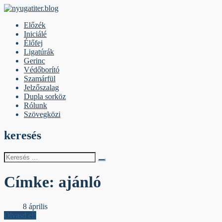
Skip
to
nyugatiter.blog
A vágány mellett, kérjük, olvassanak!
Előzék
content
Iniciálé
Élőfej
Ligatúrák
Gerinc
Védőborító
Szamárfül
Jelzőszalag
Dupla sorköz
Rólunk
Szövegközi
keresés
Keresés
erre:
Címke:
ajánló
Élőfej
8 április
Olvasd el!