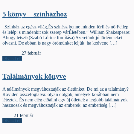
5 könyv – színházhoz
„Színház az egész világ,És színész benne minden férfi és nő:Fellép
és lelép: s mindenkit sok szerep várÉletében.” William Shakespeare:
Ahogy tetszik(Szabó Lőrinc fordítása) Szeretünk jó történeteket
olvasni. De abban is nagy örömünket leljük, ha kedvenc […]
Szamárfül
27 február
Olvasd el!
Találmányok könyve
A találmányok megváltoztatják az életünket. De mi az a találmány?
Röviden összefoglalva: olyan dolgok, amelyek korábban nem
léteztek. És nem elég előállni egy új ötlettel: a legjobb találmányok
hasznosak és megváltoztatják az emberek, az emberiség […]
Élőfej
21 február
Olvasd el!