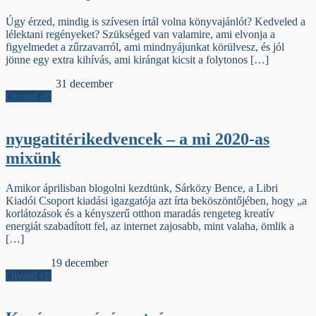
Úgy érzed, mindig is szívesen írtál volna könyvajánlót? Kedveled a
lélektani regényeket? Szükséged van valamire, ami elvonja a
figyelmedet a zűrzavarról, ami mindnyájunkat körülvesz, és jól
jönne egy extra kihívás, ami kirángat kicsit a folytonos […]
Jelzőszalag
31 december
Olvasd el!
nyugatitérikedvencek – a mi 2020-as
mixünk
Amikor áprilisban blogolni kezdtünk, Sárközy Bence, a Libri
Kiadói Csoport kiadási igazgatója azt írta beköszöntőjében, hogy „a
korlátozások és a kényszerű otthon maradás rengeteg kreatív
energiát szabadított fel, az internet zajosabb, mint valaha, ömlik a
[…]
Szamárfül
19 december
Olvasd el!