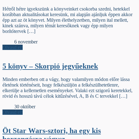
Hétről hétre igyekszünk a könyveinket csokorba szedni, hetekkel
korábban aktualitásokat keresünk, mi alapján ajánljuk éppen akkor
épp azt az öt könyvet. Milyen élethelyzetben, milyen ital mellett,
kinek szánva, milyen témát keresőknek vagy épp milyen
borítótervek […]
Élőfej
6 november
Olvasd el!
5 könyv – Skorpió jegyűeknek
Minden emberben ott a vágy, hogy valamilyen módon előre lássa
életének történéseit, hogy felkészüljön a felkészülhetetlenre,
elkerülje a kellemetlen eseményeket. Valaki ezt szigorú keretekkel,
rövid és hosszú távú célok kitűzésével, A, B és C tervekkel […]
Élőfej
30 október
Olvasd el!
Öt Star Wars-sztori, ha egy kis