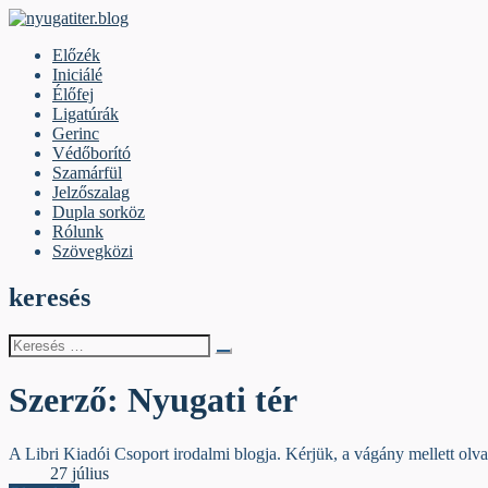
Skip
to
nyugatiter.blog
A vágány mellett, kérjük, olvassanak!
Előzék
content
Iniciálé
Élőfej
Ligatúrák
Gerinc
Védőborító
Szamárfül
Jelzőszalag
Dupla sorköz
Rólunk
Szövegközi
keresés
Keresés
erre:
Szerző:
Nyugati tér
A Libri Kiadói Csoport irodalmi blogja. Kérjük, a vágány mellett olva
Élőfej
27 július