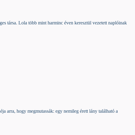
éges társa. Lola több mint harminc éven keresztül vezetett naplóinak
áléja arra, hogy megmutassák: egy nemileg érett lány található a