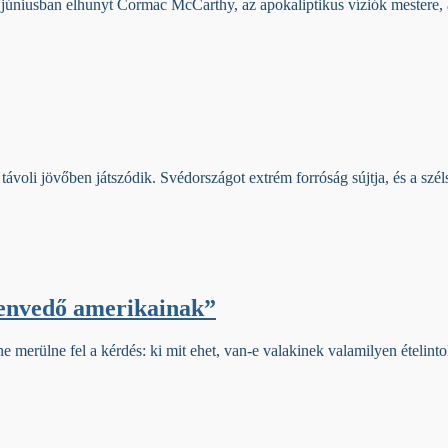
y júniusban elhunyt Cormac McCarthy, az apokaliptikus víziók mestere, 
távoli jövőben játszódik. Svédországot extrém forróság sújtja, és a szé
szenvedő amerikainak”
merülne fel a kérdés: ki mit ehet, van-e valakinek valamilyen ételintol