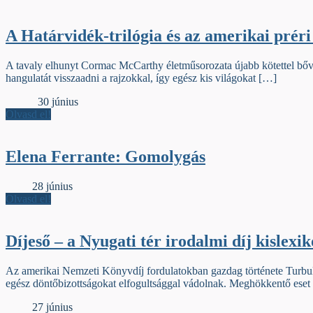
A Határvidék-trilógia és az amerikai préri
A tavaly elhunyt Cormac McCarthy életműsorozata újabb kötettel bővül,
hangulatát visszaadni a rajzokkal, így egész kis világokat […]
Iniciálé
30 június
Olvasd el!
Elena Ferrante: Gomolygás
Élőfej
28 június
Olvasd el!
Díjeső – a Nyugati tér irodalmi díj kislexik
Az amerikai Nemzeti Könyvdíj fordulatokban gazdag története Turbul
egész döntőbizottságokat elfogultsággal vádolnak. Meghökkentő eset 
Élőfej
27 június