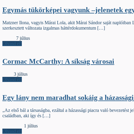
Egymás tükörképei vagyunk –jelenetek egy
Matzner Ilona, vagyis Márai Lola, akit Márai Sándor saját naplóiban L.
szerkesztett változata izgalmas háttérdokumentum […]
Iniciálé
7 július
Olvasd el!
Cormac McCarthy: A síkság városai
Élőfej
3 július
Olvasd el!
Egy lány nem maradhat sokáig a házassági
„Az első bál a társaságba, ezáltal a házassági piacra való bevezetést j
családban, aki így és […]
Védőborító
1 július
Olvasd el!