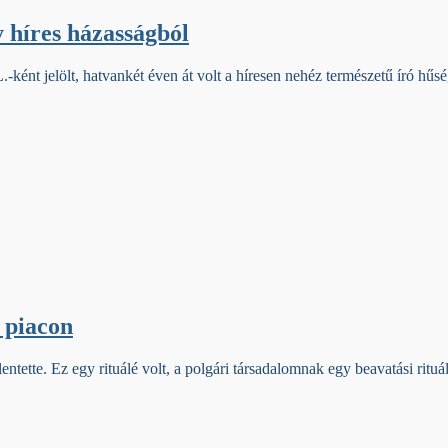
 híres házasságból
-ként jelölt, hatvankét éven át volt a híresen nehéz természetű író hűs
 piacon
elentette. Ez egy rituálé volt, a polgári társadalomnak egy beavatási ritu