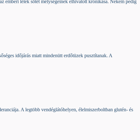
az emberi lélek sötét mélységeinek elhivatott krónikása. Nekem pedig
lsőséges időjárás miatt mindenütt erdőtüzek pusztítanak. A
eranciája. A legtöbb vendéglátóhelyen, élelmiszerboltban glutén- és