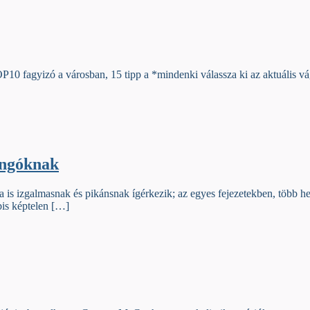
P10 fagyizó a városban, 15 tipp a *mindenki válassza ki az aktuális vá
ongóknak
 is izgalmasnak és pikánsnak ígérkezik; az egyes fejezetekben, több he
bis képtelen […]