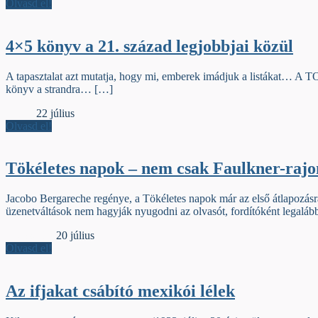
Olvasd el!
4×5 könyv a 21. század legjobbjai közül
A tapasztalat azt mutatja, hogy mi, emberek imádjuk a listákat… A TO
könyv a strandra… […]
Gerinc
22 július
Olvasd el!
Tökéletes napok – nem csak Faulkner-raj
Jacobo Bergareche regénye, a Tökéletes napok már az első átlapozásra
üzenetváltások nem hagyják nyugodni az olvasót, fordítóként legaláb
Jelzőszalag
20 július
Olvasd el!
Az ifjakat csábító mexikói lélek