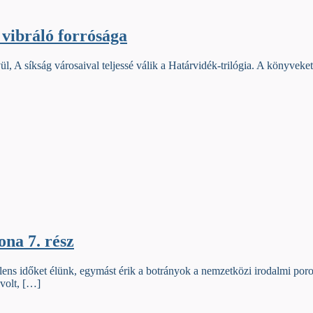
 vibráló forrósága
 A síkság városaival teljessé válik a Határvidék-trilógia. A könyveket 
ona 7. rész
ens időket élünk, egymást érik a botrányok a nemzetközi irodalmi por
volt, […]