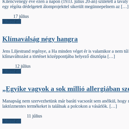
Kilencvenegy éve ezen a napon (1933. július 20-án) született a taval
egy régóta dédelgetett álomprojekttel sikerült megünnepelnem az […]
Élőfej
17 július
Olvasd el!
Klímaválság négy hangra
Jens Liljestrand regénye, a Ha minden véget ér is valamikor a nem túl 
klímaváltozást a történet középpontjába helyező disztópia […]
Előzék
12 július
Olvasd el!
„Egyike vagyok a sok millió allergiában 
Manapság nem szervezhetünk már baráti vacsorát sem anélkül, hogy ne 
laktózmentes termékeket is találnak a polcokon a vásárlók. […]
Dupla sorköz
11 július
Olvasd el!