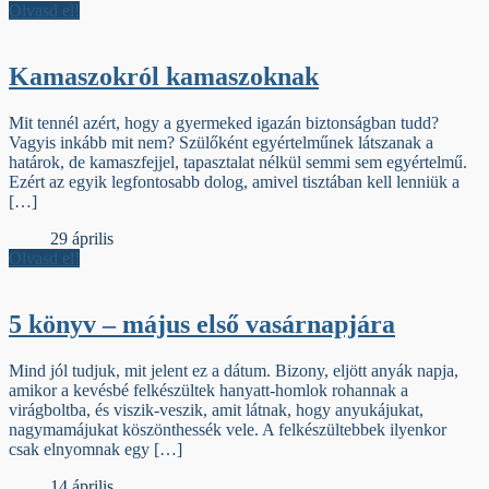
Olvasd el!
Kamaszokról kamaszoknak
Mit tennél azért, hogy a gyermeked igazán biztonságban tudd?
Vagyis inkább mit nem? Szülőként egyértelműnek látszanak a
határok, de kamaszfejjel, tapasztalat nélkül semmi sem egyértelmű.
Ezért az egyik legfontosabb dolog, amivel tisztában kell lenniük a
[…]
Élőfej
29 április
Olvasd el!
5 könyv – május első vasárnapjára
Mind jól tudjuk, mit jelent ez a dátum. Bizony, eljött anyák napja,
amikor a kevésbé felkészültek hanyatt-homlok rohannak a
virágboltba, és viszik-veszik, amit látnak, hogy anyukájukat,
nagymamájukat köszönthessék vele. A felkészültebbek ilyenkor
csak elnyomnak egy […]
Élőfej
14 április