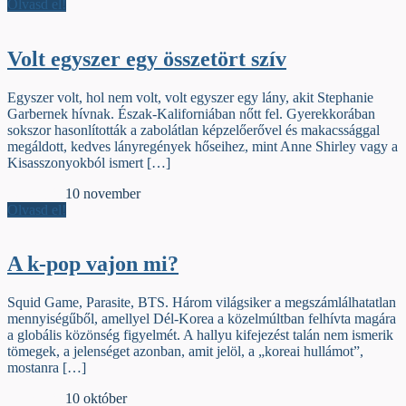
Olvasd el!
Volt egyszer egy összetört szív
Egyszer volt, hol nem volt, volt egyszer egy lány, akit Stephanie
Garbernek hívnak. Észak-Kaliforniában nőtt fel. Gyerekkorában
sokszor hasonlították a zabolátlan képzelőerővel és makacssággal
megáldott, kedves lányregények hőseihez, mint Anne Shirley vagy a
Kisasszonyokból ismert […]
Szamárfül
10 november
Olvasd el!
A k-pop vajon mi?
Squid Game, Parasite, BTS. Három világsiker a megszámlálhatatlan
mennyiségűből, amellyel Dél-Korea a közelmúltban felhívta magára
a globális közönség figyelmét. A hallyu kifejezést talán nem ismerik
tömegek, a jelenséget azonban, amit jelöl, a „koreai hullámot”,
mostanra […]
Szamárfül
10 október