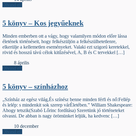
Olvasd el!
5 könyv – Kos jegyűeknek
Minden emberben ott a vágy, hogy valamilyen módon előre lássa
életének történéseit, hogy felkészüljön a felkészülhetetlenre,
elkerülje a kellemetlen eseményeket. Valaki ezt szigorú keretekkel,
rövid és hosszú távú célok kitűzésével, A, B és C tervekkel […]
Élőfej
8 április
Olvasd el!
5 könyv – színházhoz
„Színház az egész világ,És színész benne minden férfi és nő:Fellép
és lelép: s mindenkit sok szerep várÉletében.” William Shakespeare:
Ahogy tetszik(Szabó Lőrinc fordítása) Szeretünk jó történeteket
olvasni. De abban is nagy örömünket leljük, ha kedvenc […]
Élőfej
10 december
Olvasd el!