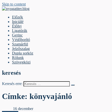
Skip to content
nyugatiter.blog
A vágány mellett, kérjük, olvassanak!
Előzék
Iniciálé
Élőfej
Ligatúrák
Gerinc
Védőborító
Szamárfül
Jelzőszalag
Dupla sorköz
Rólunk
Szövegközi
keresés
Keresés erre:
Címke:
könyvajánló
Előzék
16 december