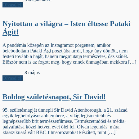
Olvasd el!
Nyitottan a világra – Isten éltesse Pataki
Ágit!
A pandémia közepén az Instagramot pörgettem, amikor
belebotlottam Pataki Ági posztjába arról, hogy úgy döntött, nem
festeti tovább a haját, hanem megmutatja természetes, ősz színét.
Először nem is az fogott meg, hogy ennek önmagában mekkora […]
Jelzőszalag
8 május
Olvasd el!
Boldog születésnapot, Sir David!
95. születésnapját ünnepli Sir David Attenborough, a 21. század
egyik legbefolyásosabb embere, a világ legismertebb és
legnépszerűbb brit természetfilmese. Természettudósi és média-
pályafutása közel hetven évet ölel fel. Olyan legendás, mára
klasszikussá vált BBC-filmsorozatokat készített, mint […]