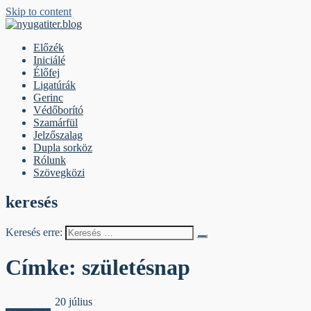
Skip to content
nyugatiter.blog
A vágány mellett, kérjük, olvassanak!
Előzék
Iniciálé
Élőfej
Ligatúrák
Gerinc
Védőborító
Szamárfül
Jelzőszalag
Dupla sorköz
Rólunk
Szövegközi
keresés
Keresés erre:
Címke:
születésnap
Jelzőszalag
20 július