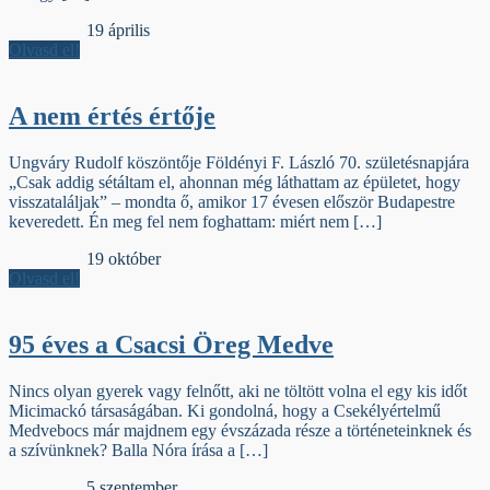
Jelzőszalag
19 április
Olvasd el!
A nem értés értője
Ungváry Rudolf köszöntője Földényi F. László 70. születésnapjára
„Csak addig sétáltam el, ahonnan még láthattam az épületet, hogy
visszataláljak” – mondta ő, amikor 17 évesen először Budapestre
keveredett. Én meg fel nem foghattam: miért nem […]
Jelzőszalag
19 október
Olvasd el!
95 éves a Csacsi Öreg Medve
Nincs olyan gyerek vagy felnőtt, aki ne töltött volna el egy kis időt
Micimackó társaságában. Ki gondolná, hogy a Csekélyértelmű
Medvebocs már majdnem egy évszázada része a történeteinknek és
a szívünknek? Balla Nóra írása a […]
Jelzőszalag
5 szeptember