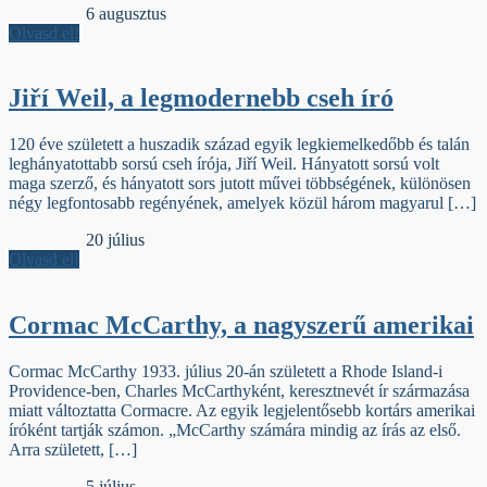
Jelzőszalag
6 augusztus
Olvasd el!
Jiří Weil, a legmodernebb cseh író
120 éve született a huszadik század egyik legkiemelkedőbb és talán
leghányatottabb sorsú cseh írója, Jiří Weil. Hányatott sorsú volt
maga szerző, és hányatott sors jutott művei többségének, különösen
négy legfontosabb regényének, amelyek közül három magyarul […]
Jelzőszalag
20 július
Olvasd el!
Cormac McCarthy, a nagyszerű amerikai
Cormac McCarthy 1933. július 20-án született a Rhode Island-i
Providence-ben, Charles McCarthyként, keresztnevét ír származása
miatt változtatta Cormacre. Az egyik legjelentősebb kortárs amerikai
íróként tartják számon. „McCarthy számára mindig az írás az első.
Arra született, […]
Jelzőszalag
5 július