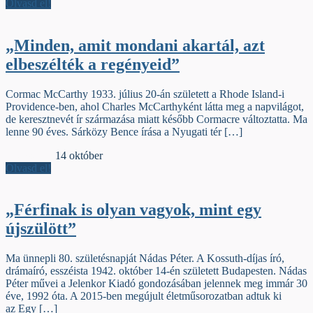
Olvasd el!
„Minden, amit mondani akartál, azt
elbeszélték a regényeid”
Cormac McCarthy 1933. július 20-án született a Rhode Island-i
Providence-ben, ahol Charles McCarthyként látta meg a napvilágot,
de keresztnevét ír származása miatt később Cormacre változtatta. Ma
lenne 90 éves. Sárközy Bence írása a Nyugati tér […]
Jelzőszalag
14 október
Olvasd el!
„Férfinak is olyan vagyok, mint egy
újszülött”
Ma ünnepli 80. születésnapját Nádas Péter. A Kossuth-díjas író,
drámaíró, esszéista 1942. október 14-én született Budapesten. Nádas
Péter művei a Jelenkor Kiadó gondozásában jelennek meg immár 30
éve, 1992 óta. A 2015-ben megújult életműsorozatban adtuk ki
az Egy […]