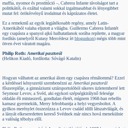
maffia, nyomor és prostitúció –, Cabrera Infante távolságot tart a
politikától, és ezáltal valami sokkal izgalmasabbat és lényegibbet
mutat fel: örökérvényű irodalmat és káprázatos életet.
Ez a remekmű az egyik legjátékosabb regény, amely Latin-
Amerikából valaha eljutott a világba. Guillermo Cabrera Infantét
egy csapásra a spanyol ajkú halhatatlanok sorába repítette, a magyar
fordítás (amelyről Kutasy Mercédesz írt
blogunkon
) mégis több mint
ötven évet váratott magára.
Philip Roth:
Amerikai pasztorál
(Helikon Kiadó, fordította: Sóvágó Katalin)
Hogyan válhatott az amerikai álom egy csapásra rémálommá? Ezzel
a kérdéssel kényszerül szembenézni az
Amerikai pasztorál
főszereplője, a gimnáziumi sztársportolóból sikeres üzletemberré lett
Seymour Levov, a Svéd, aki egykori szépségkirálynő felesége
oldalán éli mintaszerű, gondtalan életét, mígnem 1968-ban rebellis
kamasz gyermekük, Merry felrobbantja a helyi vegyesboltot. A
gyilkos merénylet összezúzza a Levov család idilli látszatvilágát, és
a lányát elkeseredetten kereső Svédnek már nincs hová menekülnie
a valóság tébolya elől.