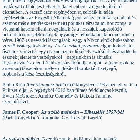
Philip Roth nagyszabású
Amerikai
-trilógiájának 1997-ben megjelent
nyitánya különleges helyet foglal el ebben az egyedülálló írói
életműben. A szerző ezen regényében rajzolódik ki talán
legélesebben az Egyesült Államok (generációs, kulturális, etnikai és
számos más ellentétekkel terhelt) politikai-társadalmi horizontja; a
vietnami háború elleni mozgalmak és a hozzájuk kapcsolódó
belföldi terrorcselekmények ugyanúgy felbukkannak benne, mint a
véres 1967-es newarki lázongások, vagy a Nixon elnök bukásához
vezető Watergate-botrány. Az
Amerikai pasztorál
elgondolkodtató,
őszinte számvetés egy össznemzeti illúzió elvesztéséről és a radikális
eszmék jelentette veszélyekről – napjainkban is aktuális
figyelmeztetés a rend és biztonság ábrándja mögött, a (nem csak az
amerikai) társadalom mélyén időzített bombaként ketyegő,
robbanásra kész feszültségekről.
Philip Roth
Amerikai pasztorál
című könyvével 1997-ben elnyerte a
Pulitzer-díjat. A regényből 2016-ban filmes feldolgozás készült,
Ewan McGregor, Jennifer Connelly és Dakota Fanning
szereplésével.
James F. Cooper:
Az utolsó mohikán – Elbeszélés 1757-ből
(Park Könyvkiadó, fordította: Gy. Horváth László)
Az utolsó mohikán
. Gyerekkorunk „indiános” könyveinek