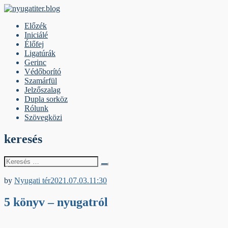
Skip
to
nyugatiter.blog
A vágány mellett, kérjük, olvassanak!
Előzék
content
Iniciálé
Élőfej
Ligatúrák
Gerinc
Védőborító
Szamárfül
Jelzőszalag
Dupla sorköz
Rólunk
Szövegközi
keresés
Keresés
erre:
Élőfej
by
Nyugati tér
2021.07.03.
11:30
5 könyv – nyugatról