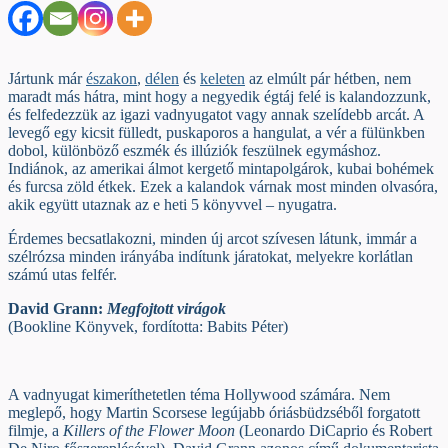
Jártunk már
északon
,
délen
és
keleten
az elmúlt pár hétben, nem
maradt más hátra, mint hogy a negyedik égtáj felé is kalandozzunk,
és felfedezzük az igazi vadnyugatot vagy annak szelídebb arcát. A
levegő egy kicsit fülledt, puskaporos a hangulat, a vér a fülünkben
dobol, különböző eszmék és illúziók feszülnek egymáshoz.
Indiánok, az amerikai álmot kergető mintapolgárok, kubai bohémek
és furcsa zöld étkek. Ezek a kalandok várnak most minden olvasóra,
akik együtt utaznak az e heti 5 könyvvel – nyugatra.
Érdemes becsatlakozni, minden új arcot szívesen látunk, immár a
szélrózsa minden irányába indítunk járatokat, melyekre korlátlan
számú utas felfér.
David Grann:
Megfojtott virágok
(Bookline Könyvek, fordította: Babits Péter)
A vadnyugat kimeríthetetlen téma Hollywood számára. Nem
meglepő, hogy Martin Scorsese legújabb óriásbüdzséből forgatott
filmje, a
Killers of the Flower Moon
(Leonardo DiCaprio és Robert