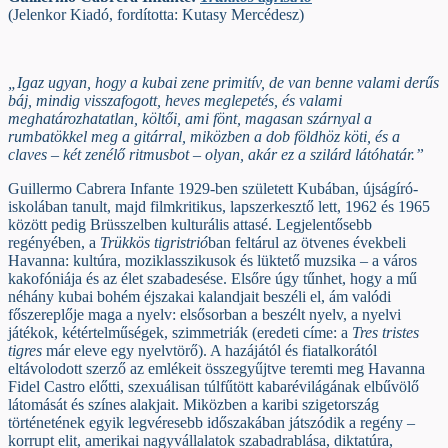
(Jelenkor Kiadó, fordította: Kutasy Mercédesz)
„Igaz ugyan, hogy a kubai zene primitív, de van benne valami derűs
báj, mindig visszafogott, heves meglepetés, és valami
meghatározhatatlan, költői, ami fönt, magasan szárnyal a
rumbatökkel meg a gitárral, miközben a dob földhöz köti, és a
claves – két zenélő ritmusbot – olyan, akár ez a szilárd látóhatár.”
Guillermo Cabrera Infante 1929-ben született Kubában, újságíró-
iskolában tanult, majd filmkritikus, lapszerkesztő lett, 1962 és 1965
között pedig Brüsszelben kulturális attasé. Legjelentősebb
regényében, a
Trükkös tigristrió
ban feltárul az ötvenes évekbeli
Havanna: kultúra, moziklasszikusok és lüktető muzsika – a város
kakofóniája és az élet szabadesése. Elsőre úgy tűnhet, hogy a mű
néhány kubai bohém éjszakai kalandjait beszéli el, ám valódi
főszereplője maga a nyelv: elsősorban a beszélt nyelv, a nyelvi
játékok, kétértelműségek, szimmetriák (eredeti címe: a
Tres tristes
tigres
már eleve egy nyelvtörő). A hazájától és fiatalkorától
eltávolodott szerző az emlékeit összegyűjtve teremti meg Havanna
Fidel Castro előtti, szexuálisan túlfűtött kabarévilágának elbűvölő
látomását és színes alakjait. Miközben a karibi szigetország
történetének egyik legvéresebb időszakában játszódik a regény –
korrupt elit, amerikai nagyvállalatok szabadrablása, diktatúra,