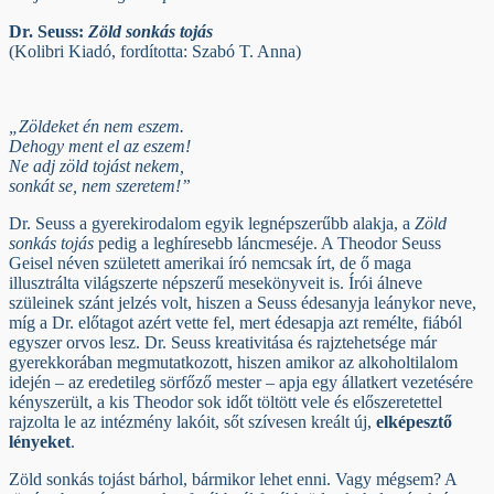
Dr. Seuss:
Zöld sonkás tojás
(Kolibri Kiadó, fordította: Szabó T. Anna)
„Zöldeket én nem eszem.
Dehogy ment el az eszem!
Ne adj zöld tojást nekem,
sonkát se, nem szeretem!”
Dr. Seuss a gyerekirodalom egyik legnépszerűbb alakja, a
Zöld
sonkás tojás
pedig a leghíresebb láncmeséje. A Theodor Seuss
Geisel néven született amerikai író nemcsak írt, de ő maga
illusztrálta világszerte népszerű mesekönyveit is. Írói álneve
szüleinek szánt jelzés volt, hiszen a Seuss édesanyja leánykor neve,
míg a Dr. előtagot azért vette fel, mert édesapja azt remélte, fiából
egyszer orvos lesz. Dr. Seuss kreativitása és rajztehetsége már
gyerekkorában megmutatkozott, hiszen amikor az alkoholtilalom
idején – az eredetileg sörfőző mester – apja egy állatkert vezetésére
kényszerült, a kis Theodor sok időt töltött vele és előszeretettel
rajzolta le az intézmény lakóit, sőt szívesen kreált új,
elképesztő
lényeket
.
Zöld sonkás tojást bárhol, bármikor lehet enni. Vagy mégsem? A