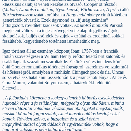
klasszikus darabját veheti kezébe az olvasó. Cooper öt részből
(
Vadölő
,
Az utolsó mohikán
,
Nyomkereső
,
Bőrharisnya
,
A préri
) álló
Bőrharisnya
-sorozatát korábban a
Nagy indiánkönyv
című kötetben
generációk olvasták. Ezek úgymond az „ifjúság számára”
átdolgozott, rövidített kiadások voltak.
Az utolsó mohikán
Parknál
megjelent változata a teljes szöveget vette alapul: gyilkosságok,
skalpolások, baljós csöndek és zajok – ezúttal az eredetinél sokkal
feszültebb, kegyetlenebb történetet ismerhetünk meg.
Igaz történet áll az esemény központjában: 1757-ben a franciák
indián szövetségesei a William Henry-erődöt feladó brit katonák és
családtagjaik százait mészárolták le. E köré a véres incidens köré
építi Cooper romantikus történetét fogságról, szerelmes vonzalomról
és hősiességről, amelyben a mohikán Chingachgook és fia, Uncas
sorsa elválaszthatatlanul összefonódik a parancsnok lányai, Alice és
Cora Munro, valamint Sólyomszem, a határvidéki felderítő
életével…
„A felfordulás közepette a legkegyetlenebb háborús cselekedeteket
hajtották végre a fa szilánkjain, mégpedig olyan dühödten, mintha
eleven áldozatai volnának vérszomjuknak. Egyiket megskalpolták,
másikat bárddal forgácsolták, ismét mások halálos késdöféseket
kaptak. Röviden szólva, a buzgalom és a szilaj öröm
megnyilvánulásai olyan ádázak és egyértelműek voltak, hogy a
hadjárat valóságos népi háborúvá változott.”