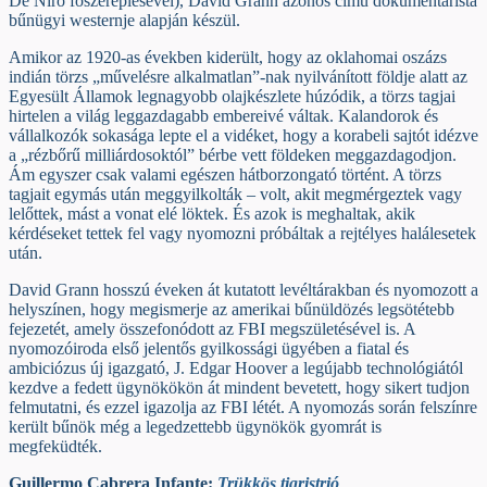
De Niro főszereplésével), David Grann azonos című dokumentarista
bűnügyi westernje alapján készül.
Amikor az 1920-as években kiderült, hogy az oklahomai oszázs
indián törzs „művelésre alkalmatlan”-nak nyilvánított földje alatt az
Egyesült Államok legnagyobb olajkészlete húzódik, a törzs tagjai
hirtelen a világ leggazdagabb embereivé váltak. Kalandorok és
vállalkozók sokasága lepte el a vidéket, hogy a korabeli sajtót idézve
a „rézbőrű milliárdosoktól” bérbe vett földeken meggazdagodjon.
Ám egyszer csak valami egészen hátborzongató történt. A törzs
tagjait egymás után meggyilkolták – volt, akit megmérgeztek vagy
lelőttek, mást a vonat elé löktek. És azok is meghaltak, akik
kérdéseket tettek fel vagy nyomozni próbáltak a rejtélyes halálesetek
után.
David Grann hosszú éveken át kutatott levéltárakban és nyomozott a
helyszínen, hogy megismerje az amerikai bűnüldözés legsötétebb
fejezetét, amely összefonódott az FBI megszületésével is. A
nyomozóiroda első jelentős gyilkossági ügyében a fiatal és
ambiciózus új igazgató, J. Edgar Hoover a legújabb technológiától
kezdve a fedett ügynökökön át mindent bevetett, hogy sikert tudjon
felmutatni, és ezzel igazolja az FBI létét. A nyomozás során felszínre
került bűnök még a legedzettebb ügynökök gyomrát is
megfeküdték.
Guillermo Cabrera Infante:
Trükkös tigristrió