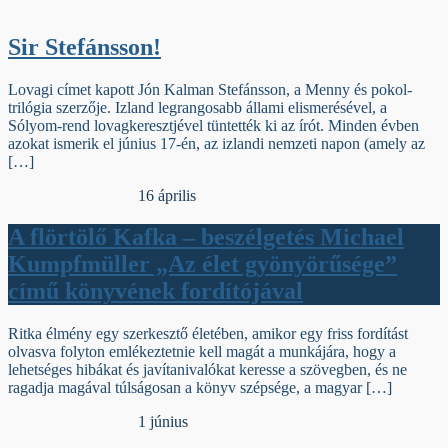
Sir Stefánsson!
Lovagi címet kapott Jón Kalman Stefánsson, a Menny és pokol-
trilógia szerzője. Izland legrangosabb állami elismerésével, a
Sólyom-rend lovagkeresztjével tüntették ki az írót. Minden évben
azokat ismerik el június 17-én, az izlandi nemzeti napon (amely az
[…]
Egyéb archív cikkek
16 április
A flörtölő Kafka – beszélgetés Michael
Kumpfmüller „Az élet gyönyörűsége”
című könyvének fordítójával
Ritka élmény egy szerkesztő életében, amikor egy friss fordítást
olvasva folyton emlékeztetnie kell magát a munkájára, hogy a
lehetséges hibákat és javítanivalókat keresse a szövegben, és ne
ragadja magával túlságosan a könyv szépsége, a magyar […]
Egyéb archív cikkek
1 június