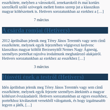
esszékötete, melyben a városokról, zenekarokról és mai kortárs
szerzőkről szóló szövegek mellett fontos szerep jut a klasszikus
magyar költészetnek is. Hetivers sorozatunkban az ezekhez a […]
Egyéb archív cikkek
7 március
A csárda romjai (Hetivers)
2012 áprilisában jelenik meg Térey János Teremtés vagy sem című
esszékötete, melynek egyik fejezetében végigveszi kedvenc
klasszikus magyar költőit Berzsenyitől Nemes Nagy Ágnesig,
személyes portrékat rajzolva irodalmunk meghatározó alakjairól.
Hetivers sorozatunkban az ezekhez az esszékhez […]
Egyéb archív cikkek
3 március
Húsvéti ének a testről (Hetivers)
Idén áprilisban jelenik meg Térey János Teremtés vagy sem című
esszékötete, melynek egyik fejezete személyes áttekintés a magyar
költészet évszázadairól. Hetivers sorozatunkban az egyes esszékhez,
portrékhoz kiválasztott versekből válogatunk, és hogy izgalmasabb
legyen a játék, […]