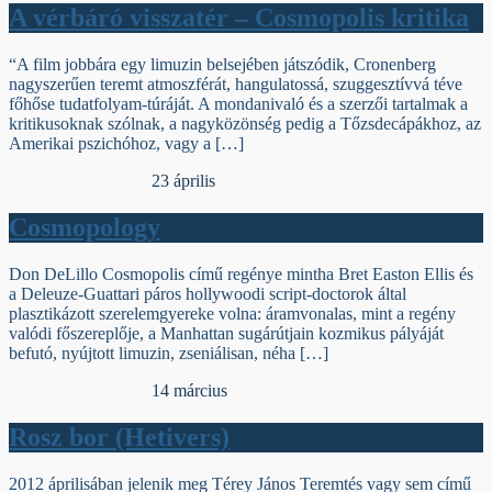
A vérbáró visszatér – Cosmopolis kritika
“A film jobbára egy limuzin belsejében játszódik, Cronenberg
nagyszerűen teremt atmoszférát, hangulatossá, szuggesztívvá téve
főhőse tudatfolyam-túráját. A mondanivaló és a szerzői tartalmak a
kritikusoknak szólnak, a nagyközönség pedig a Tőzsdecápákhoz, az
Amerikai pszichóhoz, vagy a […]
Egyéb archív cikkek
23 április
Cosmopology
Don DeLillo Cosmopolis című regénye mintha Bret Easton Ellis és
a Deleuze-Guattari páros hollywoodi script-doctorok által
plasztikázott szerelemgyereke volna: áramvonalas, mint a regény
valódi főszereplője, a Manhattan sugárútjain kozmikus pályáját
befutó, nyújtott limuzin, zseniálisan, néha […]
Egyéb archív cikkek
14 március
Rosz bor (Hetivers)
2012 áprilisában jelenik meg Térey János Teremtés vagy sem című