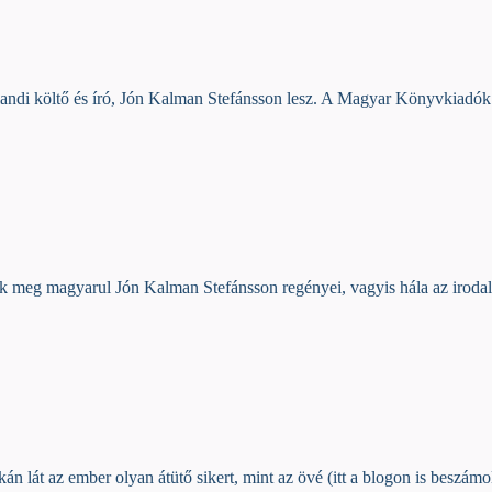
landi költő és író, Jón Kalman Stefánsson lesz. A Magyar Könyvkiadók
k meg magyarul Jón Kalman Stefánsson regényei, vagyis hála az irodal
án lát az ember olyan átütő sikert, mint az övé (itt a blogon is beszám