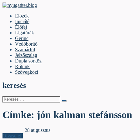
Skip
to
nyugatiter.blog
A vágány mellett, kérjük, olvassanak!
Előzék
content
Iniciálé
Élőfej
Ligatúrák
Gerinc
Védőborító
Szamárfül
Jelzőszalag
Dupla sorköz
Rólunk
Szövegközi
keresés
Keresés
erre:
Címke:
jón kalman stefánsson
Jelzőszalag
28 augusztus
Olvasd el!