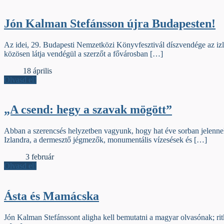
Jón Kalman Stefánsson újra Budapesten!
Az idei, 29. Budapesti Nemzetközi Könyvfesztivál díszvendége az iz
közösen látja vendégül a szerzőt a fővárosban […]
Élőfej
18 április
Olvasd el!
„A csend: hegy a szavak mögött”
Abban a szerencsés helyzetben vagyunk, hogy hat éve sorban jelenne
Izlandra, a dermesztő jégmezők, monumentális vízesések és […]
Gerinc
3 február
Olvasd el!
Ásta és Mamácska
Jón Kalman Stefánssont aligha kell bemutatni a magyar olvasónak; ritk