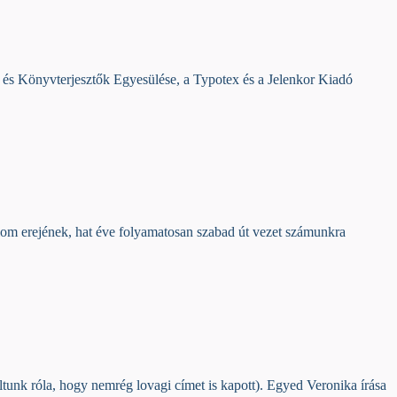
 és Könyvterjesztők Egyesülése, a Typotex és a Jelenkor Kiadó
om erejének, hat éve folyamatosan szabad út vezet számunkra
oltunk róla, hogy nemrég lovagi címet is kapott). Egyed Veronika írása