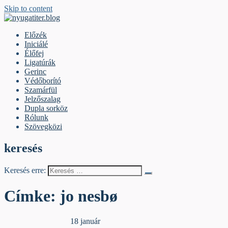
Skip to content
nyugatiter.blog
A vágány mellett, kérjük, olvassanak!
Előzék
Iniciálé
Élőfej
Ligatúrák
Gerinc
Védőborító
Szamárfül
Jelzőszalag
Dupla sorköz
Rólunk
Szövegközi
keresés
Keresés erre:
Címke:
jo nesbø
Egyéb archív cikkek
18 január