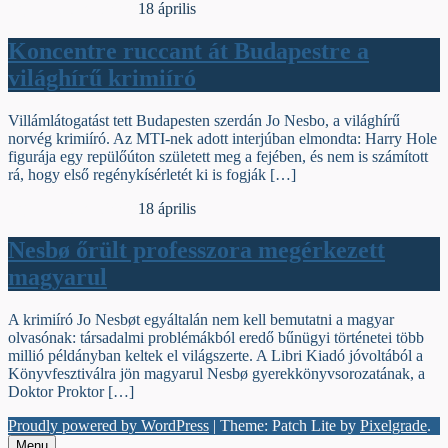
Egyéb archív cikkek
18 április
Koncentre ruccant át Budapestre a
világhírű krimiíró
Villámlátogatást tett Budapesten szerdán Jo Nesbo, a világhírű
norvég krimiíró. Az MTI-nek adott interjúban elmondta: Harry Hole
figurája egy repülőúton született meg a fejében, és nem is számított
rá, hogy első regénykísérletét ki is fogják […]
Egyéb archív cikkek
18 április
Nesbø őrült professzora megérkezett
magyarul
A krimiíró Jo Nesbøt egyáltalán nem kell bemutatni a magyar
olvasónak: társadalmi problémákból eredő bűnügyi történetei több
millió példányban keltek el világszerte. A Libri Kiadó jóvoltából a
Könyvfesztiválra jön magyarul Nesbø gyerekkönyvsorozatának, a
Doktor Proktor […]
Proudly powered by WordPress
|
Theme: Patch Lite by
Pixelgrade
.
Menu