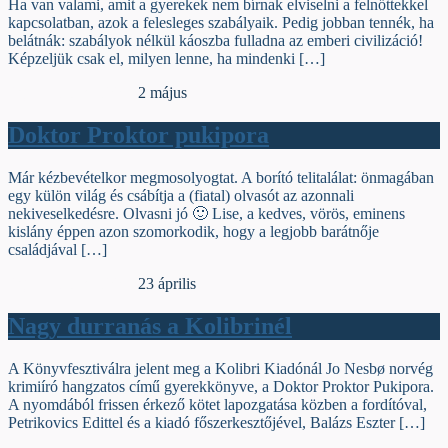
Ha van valami, amit a gyerekek nem bírnak elviselni a felnőttekkel
kapcsolatban, azok a felesleges szabályaik. Pedig jobban tennék, ha
belátnák: szabályok nélkül káoszba fulladna az emberi civilizáció!
Képzeljük csak el, milyen lenne, ha mindenki […]
Egyéb archív cikkek
2 május
Doktor Proktor pukipora
Már kézbevételkor megmosolyogtat. A borító telitalálat: önmagában
egy külön világ és csábítja a (fiatal) olvasót az azonnali
nekiveselkedésre. Olvasni jó 🙂 Lise, a kedves, vörös, eminens
kislány éppen azon szomorkodik, hogy a legjobb barátnője
családjával […]
Egyéb archív cikkek
23 április
Nagy durranás a Kolibrinél
A Könyvfesztiválra jelent meg a Kolibri Kiadónál Jo Nesbø norvég
krimiíró hangzatos című gyerekkönyve, a Doktor Proktor Pukipora.
A nyomdából frissen érkező kötet lapozgatása közben a fordítóval,
Petrikovics Edittel és a kiadó főszerkesztőjével, Balázs Eszter […]