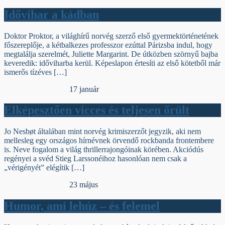
Idővihar a kádban
Doktor Proktor, a világhírű norvég szerző első gyermektörténetének
főszereplője, a kétbalkezes professzor ezúttal Párizsba indul, hogy
megtalálja szerelmét, Juliette Margarint. De útközben szörnyű bajba
keveredik: időviharba kerül. Képeslapon értesíti az első kötetből már
ismerős tízéves […]
Egyéb archív cikkek
17 január
Elképesztően vicces és teljesen őrült
Jo Nesbøt általában mint norvég krimiszerzőt jegyzik, aki nem
mellesleg egy országos hírnévnek örvendő rockbanda frontembere
is. Neve fogalom a világ thrillerrajongóinak körében. Akciódús
regényei a svéd Stieg Larssonéihoz hasonlóan nem csak a
„vérigényét” elégítik […]
Egyéb archív cikkek
23 május
Humor, ami lehúz – és felemel