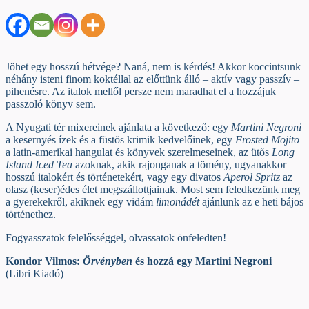
Jöhet egy hosszú hétvége? Naná, nem is kérdés! Akkor koccintsunk
néhány isteni finom koktéllal az előttünk álló – aktív vagy passzív –
pihenésre. Az italok mellől persze nem maradhat el a hozzájuk
passzoló könyv sem.
A Nyugati tér mixereinek ajánlata a következő: egy
Martini Negroni
a kesernyés ízek és a füstös krimik kedvelőinek, egy
Frosted Mojito
a latin-amerikai hangulat és könyvek szerelmeseinek, az ütős
Long
Island Iced Tea
azoknak, akik rajonganak a tömény, ugyanakkor
hosszú italokért és történetekért, vagy egy divatos
Aperol Spritz
az
olasz (keser)édes élet megszállottjainak. Most sem feledkezünk meg
a gyerekekről, akiknek egy vidám
limonádét
ajánlunk az e heti bájos
történethez.
Fogyasszatok felelősséggel, olvassatok önfeledten!
Kondor Vilmos:
Örvényben
és hozzá egy Martini Negroni
(Libri Kiadó)