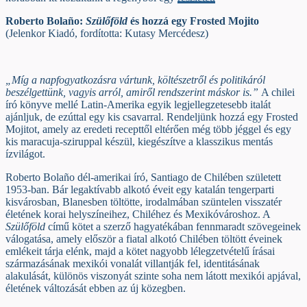
Roberto Bolaño:
Szülőföld
és hozzá egy Frosted Mojito
(Jelenkor Kiadó, fordította: Kutasy Mercédesz)
„Míg a napfogyatkozásra vártunk, költészetről és politikáról
beszélgettünk, vagyis arról, amiről rendszerint máskor is.”
A chilei
író könyve mellé Latin-Amerika egyik legjellegzetesebb italát
ajánljuk, de ezúttal egy kis csavarral. Rendeljünk hozzá egy Frosted
Mojitot, amely az eredeti recepttől eltérően még több jéggel és egy
kis maracuja-sziruppal készül, kiegészítve a klasszikus mentás
ízvilágot.
Roberto Bolaño dél-amerikai író, Santiago de Chilében született
1953-ban. Bár legaktívabb alkotó éveit egy katalán tengerparti
kisvárosban, Blanesben töltötte, irodalmában szüntelen visszatér
életének korai helyszíneihez, Chiléhez és Mexikóvároshoz. A
Szülőföld
című kötet a szerző hagyatékában fennmaradt szövegeinek
válogatása, amely először a fiatal alkotó Chilében töltött éveinek
emlékeit tárja elénk, majd a kötet nagyobb lélegzetvételű írásai
származásának mexikói vonalát villantják fel, identitásának
alakulását, különös viszonyát szinte soha nem látott mexikói apjával,
életének változását ebben az új közegben.