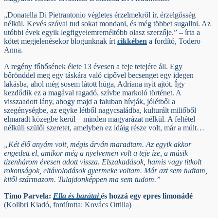
„Donatella Di Pietrantonio végletes érzelmekről ír, érzelgősség
nélkül. Kevés szóval tud sokat mondani, és még többet sugallni. Az
utóbbi évek egyik legfigyelemreméltóbb olasz szerzője.” – írta a
kötet megjelenésekor blogunknak írt
cikkében
a fordító, Todero
Anna.
A regény főhősének élete 13 évesen a feje tetejére áll. Egy
bőrönddel meg egy táskára való cipővel becsenget egy idegen
lakásba, ahol még sosem látott húga, Adriana nyit ajtót. Így
kezdődik ez a magával ragadó, szívbe markoló történet. A
visszaadott lány, ahogy majd a faluban hívják, jólétből a
szegénységbe, az egyke létből nagycsaládba, kulturált miliőből
elmaradt közegbe kerül – minden magyarázat nélkül. A feltétel
nélküli szülői szeretet, amelyben ez idáig része volt, már a múlt…
„Két élő anyám volt, mégis árván maradtam. Az egyik akkor
engedett el, amikor még a nyelvemen volt a teje íze, a másik
tizenhárom évesen adott vissza. Elszakadások, hamis vagy titkolt
rokonságok, eltávolodások gyermeke voltam. Már azt sem tudtam,
kitől származom. Tulajdonképpen ma sem tudom.”
Timo Parvela:
Ella és barátai
és hozzá egy epres limonádé
(Kolibri Kiadó, fordította: Kovács Ottilia)