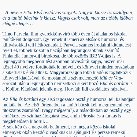
„A nevem Ella. Első osztályos vagyok. Nagyon klassz az osztályom,
és a tanító bácsink is klassz. Vagyis csak volt, mert az utóbbi időben
eléggé ideges…”
Timo Parvela, finn gyerekkönyvíró több éven át általános iskolai
tanítóként dolgozott, így remekül ismeri az alsósok humorral és
kihívásokkal teli hétköznapjait. Parvela számos irodalmi kitüntetést
nyert el, többek között a hazájában legrangosabbnak számító
Finlandia Junior-díj birtokosa, de többszörös IBBY-díjas is. A
legnagyobb megbecsülést azonban olvasóitól kapja, hiszen már
közel 40 nyelvre fordították le műveit, és könyvei minden országban
a sikerlisták élén állnak. Magyarországon több kiadó is foglalkozik
könyvei kiadásával, de mostantól a szívmelengető
Miú és Vau
-
sorozat után a legnagyobb nemzetközi sikert hozó
Ella és barátai
is
a Kolibri Kiadónál jelenik meg, Horváth Ildi csodálatos rajzaival.
Az
Ella és barátai
egy alsó tagozatos osztály humorral teli kalandjait
mutatja be. Az első történetben a tanító bácsit kell megmenteni egy
titokzatos zsarolótól (vagy mégsem?), a másodikban az osztály egy
emlékezetes színházlátogatást tesz, amin Piroska és a farkas is
meglehetősen kiborul…
A sok kép és a nagyobb betűméret, no meg a közös iskolai
élmények okán kezdő olvasóknak is ajánljuk! És persze remekül