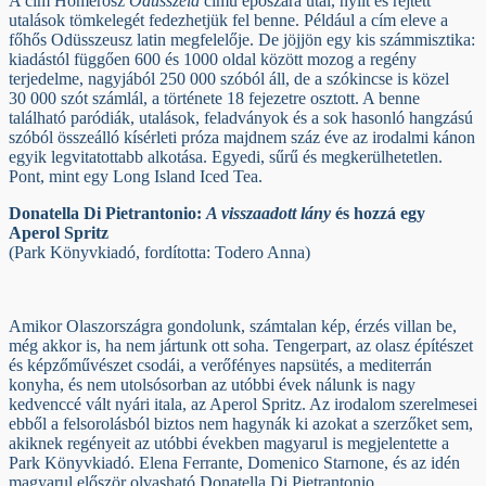
A cím Homérosz
Odüsszeia
című eposzára utal, nyílt és rejtett
utalások tömkelegét fedezhetjük fel benne. Például a cím eleve a
főhős Odüsszeusz latin megfelelője. De jöjjön egy kis számmisztika:
kiadástól függően 600 és 1000 oldal között mozog a regény
terjedelme, nagyjából 250 000 szóból áll, de a szókincse is közel
30 000 szót számlál, a története 18 fejezetre osztott. A benne
található paródiák, utalások, feladványok és a sok hasonló hangzású
szóból összeálló kísérleti próza majdnem száz éve az irodalmi kánon
egyik legvitatottabb alkotása. Egyedi, sűrű és megkerülhetetlen.
Pont, mint egy Long Island Iced Tea.
Donatella Di Pietrantonio:
A visszaadott lány
és hozzá egy
Aperol Spritz
(Park Könyvkiadó, fordította: Todero Anna)
Amikor Olaszországra gondolunk, számtalan kép, érzés villan be,
még akkor is, ha nem jártunk ott soha. Tengerpart, az olasz építészet
és képzőművészet csodái, a verőfényes napsütés, a mediterrán
konyha, és nem utolsósorban az utóbbi évek nálunk is nagy
kedvenccé vált nyári itala, az Aperol Spritz. Az irodalom szerelmesei
ebből a felsorolásból biztos nem hagynák ki azokat a szerzőket sem,
akiknek regényeit az utóbbi években magyarul is megjelentette a
Park Könyvkiadó. Elena Ferrante, Domenico Starnone, és az idén
magyarul először olvasható Donatella Di Pietrantonio.