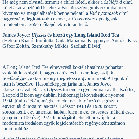
Ha még nem olvastál semmit a chilei írótól, akkor a
Szülőföld
című
kötet akár a belépőd is lehet a Bolaño-szöveguniverzumba, mert
kivonatolva megtalálhatóak benne például a
Vad nyomozók
című
nagyregény legfontosabb elemei, a
Cowboysírok
pedig sok
mindenben a
2666
előképének is tekinthető.
James Joyce:
Ulysses
és hozzá egy Long Island Iced Tea
(Helikon Kiadó, fordította: Gula Marianna, Kappanyos András, Kiss
Gábor Zoltán, Szentkuthy Miklós, Szolláth Dávid)
A Long Island Iced Tea elnevezésű koktélt hatalmas pohárban
szokták felszolgálni, nagyon erős, és ha nem fogyasztjuk
felelősséggel, akkor bizony megfekszi a gyomrunkat. A fejünkről
nem is beszélve. Hasonlóképpen járhatunk James Joyce
klasszikusával. Bár az
Ulysses
története egyetlen nap alatt játszódik,
Leopold Bloom egy dublini hétköznapját követhetjük nyomon
1904. június 16-án, mégis terjedelmes, burjánzó és egészen
egyedülálló irodalmi alkotás. Először 1918 és 1920 között,
sorozatként, egy amerikai lapban jelent meg, egységes műként csak
(majdnem 100 éve) 1922 februárjától lehetett hozzájutni a
modernista irodalom egyik legjelentősebb regényeként számon
tartott műhöz.