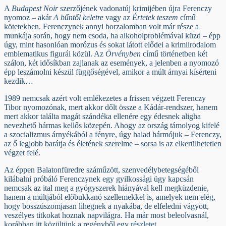
A
Budapest Noir
szerzőjének vadonatúj krimijében újra Ferenczy
nyomoz – akár
A bűntől keletre
vagy az
Értetek teszem
című
kötetekben. Ferenczynek annyi borzalomban volt már része a
munkája során, hogy nem csoda, ha alkoholproblémával küzd – épp
úgy, mint hasonlóan morózus és sokat látott elődei a krimiirodalom
emblematikus figurái közül. Az
Örvényben
című történetben két
szálon, két idősíkban zajlanak az események, a jelenben a nyomozó
épp leszámolni készül függőségével, amikor a múlt árnyai kísérteni
kezdik…
1989 nemcsak azért volt emlékezetes a frissen végzett Ferenczy
Tibor nyomozónak, mert akkor dőlt össze a Kádár-rendszer, hanem
mert akkor találta magát szándéka ellenére egy édesnek aligha
nevezhető hármas kellős közepén. Ahogy az ország támolyog kifelé
a szocializmus árnyékából a fényre, úgy halad hármójuk – Ferenczy,
az ő legjobb barátja és életének szerelme – sorsa is az elkerülhetetlen
végzet felé.
Az éppen Balatonfüredre száműzött, szenvedélybetegségéből
kilábalni próbáló Ferenczynek egy gyilkossági ügy kapcsán
nemcsak az ital meg a gyógyszerek hiányával kell megküzdenie,
hanem a múltjából előbukkanó szellemekkel is, amelyek nem elég,
hogy bosszúszomjasan lihegnek a nyakába, de elfeledni vágyott,
veszélyes titkokat hoznak napvilágra. Ha már most beleolvasnál,
korábban itt közültünk a regényből egy
részletet.