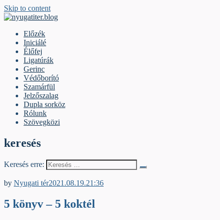
Skip to content
nyugatiter.blog
A vágány mellett, kérjük, olvassanak!
Előzék
Iniciálé
Élőfej
Ligatúrák
Gerinc
Védőborító
Szamárfül
Jelzőszalag
Dupla sorköz
Rólunk
Szövegközi
keresés
Keresés erre:
Élőfej
by
Nyugati tér
2021.08.19.
21:36
5 könyv – 5 koktél