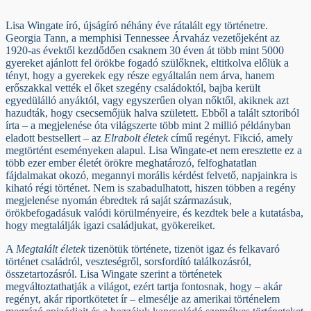
Lisa Wingate író, újságíró néhány éve rátalált egy történetre.
Georgia Tann, a memphisi Tennessee Árvaház vezetőjeként az
1920-as évektől kezdődően csaknem 30 éven át több mint 5000
gyereket ajánlott fel örökbe fogadó szülőknek, eltitkolva előlük a
tényt, hogy a gyerekek egy része egyáltalán nem árva, hanem
erőszakkal vették el őket szegény családoktól, bajba került
egyedülálló anyáktól, vagy egyszerűen olyan nőktől, akiknek azt
hazudták, hogy csecsemőjük halva született. Ebből a talált sztoriból
írta – a megjelenése óta világszerte több mint 2 millió példányban
eladott bestsellert – az
Elrabolt életek
című regényt. Fikció, amely
megtörtént eseményeken alapul. Lisa Wingate-et nem eresztette ez a
több ezer ember életét örökre meghatározó, felfoghatatlan
fájdalmakat okozó, megannyi morális kérdést felvető, napjainkra is
kiható régi történet. Nem is szabadulhatott, hiszen többen a regény
megjelenése nyomán ébredtek rá saját származásuk,
örökbefogadásuk valódi körülményeire, és kezdtek bele a kutatásba,
hogy megtalálják igazi családjukat, gyökereiket.
A
Megtalált életek
tizenötük története, tizenöt igaz és felkavaró
történet családról, veszteségről, sorsfordító találkozásról,
összetartozásról. Lisa Wingate szerint a történetek
megváltoztathatják a világot, ezért tartja fontosnak, hogy – akár
regényt, akár riportkötetet ír – elmesélje az amerikai történelem