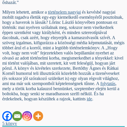
őshazát.”
Milyen lehetett, amikor a
történelem nagyjai
és kevésbé nagyjai
mobilt ragadva életük egy-egy kiemelkedő eseményéről posztolnak,
hogy a haverok is lássák? Lőrinc László könyvében pontosan ez
történik: mai nyelven szólalnak meg, sokszor nem viselkednek
éppen szentként vagy királyként, és minden sztereotípiával
dacolnak, csak azért, hogy elnyerjék a kamaszolvasók szívét. A
szöveg izgalmas, kifigurázza a közösségi média képmutatását, mégis
többet árul el a korról, mint a legtöbb történelemkönyv. A „Hogy
volt, hogy nem volt” fejezetekben valós bepillantást nyerhet az
olvasó az adott történelmi korba, megismerkedhet a tényekkel: kivel
mi történt valójában, mit szeretett, kit vett feleségül, hogyan járt
pórul. A könyv és kivételes szerkezete, Bertóthy Ágnes és Rátkai
Kornél humorral teli illusztrációi közelebb hozzák a tizenéveseket
(és sokszor jól szórakozó szüleiket is) egy olyan régvolt világhoz,
ami ma már sok szempontból képtelenségnek tűnne. A
folytatás
,
mely a török korba kalauzol bennünket, szeptember elején kerül a
boltokba, hogy senki se maradhasson szelfi nélkül. És ha
érdekelnek, hogyan készültek a rajzok, kattints
ide
.
Tagged
5 könyv