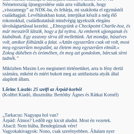
Németország újraegyesítése után arra vállalkozik, hogy
„visszamegy” az NDK-ba, és feltárja, mi szakította el egymástól
családtagjait. Levéltárakban kutat, interjúkat készít a még élő
rokonokkal, családkutatását mindvégig igyekszik elegáns
távolságtartással kezelni.
„Elmegyünk a Checkpoint Charlie-hoz, és
már messziről látszik, hogy a fal nyitva. Az emberek ujjonganak és
kiabálnak. Egy asszony sírva áll mellettünk. Azt mondja, húszéves
volt, amikor fölhúzták a falat.
»
Aztán egyszerűen csak ott volt, most
meg egyszerűen megszűnt, az életem meg egyszerűen elmúlt.
«
Zokog dühében és örömében, én meg azt gondolom, bárcsak sírni
tudnék.”
Miközben Maxim Leo megismeri történetüket, arra is fény derül
számára, miként és miért bukott meg az antifasiszta atyák által
alapított állam.
Lőrinc László:
25 szelfi az Árpád-korból
(Kolibri Kiadó, illusztrálta: Bertóthy Ágnes és Rátkai Kornél)
„Tarkacsu: Nagyapa hol van?
Árpád: Álmos? Ledőlt egy kicsit aludni. Most én vezetek.
Abacil: Nem hiába, Bendegúznak vére!
Vagyokakivagyok: Nono, csak szerényebben. Általam nyer