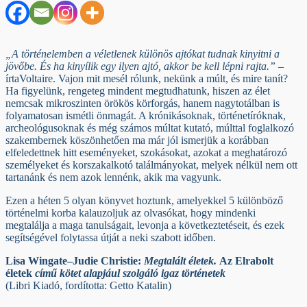
„A történelemben a véletlenek különös ajtókat tudnak kinyitni a
jövőbe. És ha kinyílik egy ilyen ajtó, akkor be kell lépni rajta.”
–
írtaVoltaire. Vajon mit mesél rólunk, nekünk a múlt, és mire tanít?
Ha figyelünk, rengeteg mindent megtudhatunk, hiszen az élet
nemcsak mikroszinten örökös körforgás, hanem nagytotálban is
folyamatosan ismétli önmagát. A krónikásoknak, történetíróknak,
archeológusoknak és még számos múltat kutató, múlttal foglalkozó
szakembernek köszönhetően ma már jól ismerjük a korábban
elfeledettnek hitt eseményeket, szokásokat, azokat a meghatározó
személyeket és korszakalkotó találmányokat, melyek nélkül nem ott
tartanánk és nem azok lennénk, akik ma vagyunk.
Ezen a héten 5 olyan könyvet hoztunk, amelyekkel 5 különböző
történelmi korba kalauzoljuk az olvasókat, hogy mindenki
megtalálja a maga tanulságait, levonja a következtetéseit, és ezek
segítségével folytassa útját a neki szabott időben.
Lisa Wingate–Judie Christie:
Megtalált életek.
Az Elrabolt
életek
című kötet alapjául szolgáló igaz történetek
(Libri Kiadó, fordította: Getto Katalin)