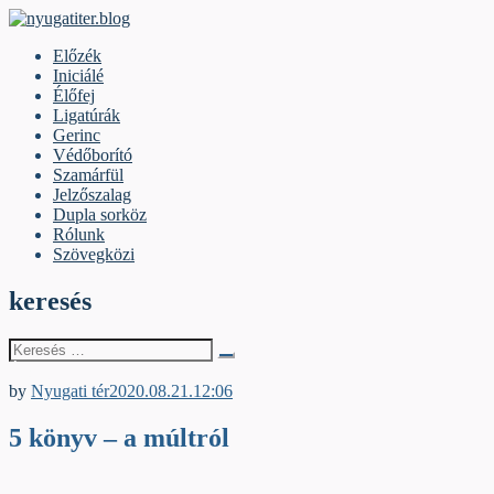
Skip
to
nyugatiter.blog
A vágány mellett, kérjük, olvassanak!
Előzék
content
Iniciálé
Élőfej
Ligatúrák
Gerinc
Védőborító
Szamárfül
Jelzőszalag
Dupla sorköz
Rólunk
Szövegközi
keresés
Keresés
erre:
Élőfej
by
Nyugati tér
2020.08.21.
12:06
5 könyv – a múltról