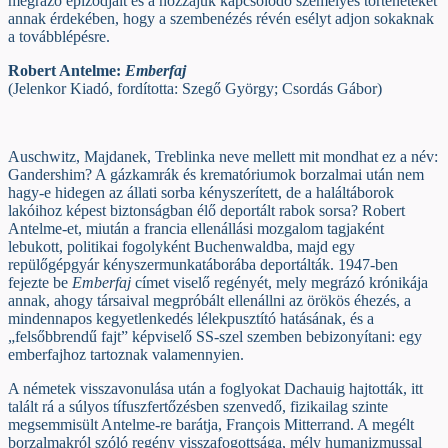
megrázó epizódjait és a hozzájuk kapcsolódó személyes történeteket
annak érdekében, hogy a szembenézés révén esélyt adjon sokaknak
a továbblépésre.
Robert Antelme:
Emberfaj
(Jelenkor Kiadó, fordította: Szegő György; Csordás Gábor)
Auschwitz, Majdanek, Treblinka neve mellett mit mondhat ez a név:
Gandershim? A gázkamrák és krematóriumok borzalmai után nem
hagy-e hidegen az állati sorba kényszerített, de a haláltáborok
lakóihoz képest biztonságban élő deportált rabok sorsa? Robert
Antelme-et, miután a francia ellenállási mozgalom tagjaként
lebukott, politikai fogolyként Buchenwaldba, majd egy
repülőgépgyár kényszermunkatáborába deportálták. 1947-ben
fejezte be
Emberfaj
címet viselő regényét, mely megrázó krónikája
annak, ahogy társaival megpróbált ellenállni az örökös éhezés, a
mindennapos kegyetlenkedés lélekpusztító hatásának, és a
„felsőbbrendű fajt” képviselő SS-szel szemben bebizonyítani: egy
emberfajhoz tartoznak valamennyien.
A németek visszavonulása után a foglyokat Dachauig hajtották, itt
talált rá a súlyos tífuszfertőzésben szenvedő, fizikailag szinte
megsemmisült Antelme-re barátja, François Mitterrand. A megélt
borzalmakról szóló regény visszafogottsága, mély humanizmussal