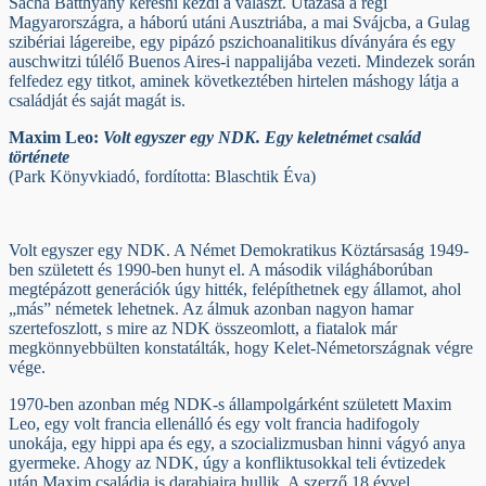
Sacha Batthyány keresni kezdi a választ. Utazása a régi
Magyarországra, a háború utáni Ausztriába, a mai Svájcba, a Gulag
szibériai lágereibe, egy pipázó pszichoanalitikus díványára és egy
auschwitzi túlélő Buenos Aires-i nappalijába vezeti. Mindezek során
felfedez egy titkot, aminek következtében hirtelen máshogy látja a
családját és saját magát is.
Maxim Leo:
Volt egyszer egy NDK. Egy keletnémet család
története
(Park Könyvkiadó, fordította: Blaschtik Éva)
Volt egyszer egy NDK. A Német Demokratikus Köztársaság 1949-
ben született és 1990-ben hunyt el. A második világháborúban
megtépázott generációk úgy hitték, felépíthetnek egy államot, ahol
„más” németek lehetnek. Az álmuk azonban nagyon hamar
szertefoszlott, s mire az NDK összeomlott, a fiatalok már
megkönnyebbülten konstatálták, hogy Kelet-Németországnak végre
vége.
1970-ben azonban még NDK-s állampolgárként született Maxim
Leo, egy volt francia ellenálló és egy volt francia hadifogoly
unokája, egy hippi apa és egy, a szocializmusban hinni vágyó anya
gyermeke. Ahogy az NDK, úgy a konfliktusokkal teli évtizedek
után Maxim családja is darabjaira hullik. A szerző 18 évvel