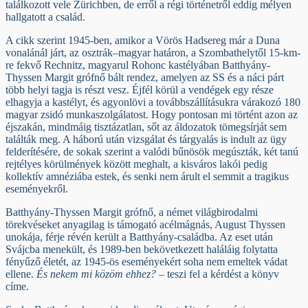
találkozott vele Zürichben, de erről a régi történetről eddig mélyen
hallgatott a család.
A cikk szerint 1945-ben, amikor a Vörös Hadsereg már a Duna
vonalánál járt, az osztrák–magyar határon, a Szombathelytől 15-km-
re fekvő Rechnitz, magyarul Rohonc kastélyában Batthyány-
Thyssen Margit grófnő bált rendez, amelyen az SS és a náci párt
több helyi tagja is részt vesz. Éjfél körül a vendégek egy része
elhagyja a kastélyt, és agyonlövi a továbbszállításukra várakozó 180
magyar zsidó munkaszolgálatost. Hogy pontosan mi történt azon az
éjszakán, mindmáig tisztázatlan, sőt az áldozatok tömegsírját sem
találták meg. A háború után vizsgálat és tárgyalás is indult az ügy
felderítésére, de sokak szerint a valódi bűnösök megúszták, két tanú
rejtélyes körülmények között meghalt, a kisváros lakói pedig
kollektív amnéziába estek, és senki nem árult el semmit a tragikus
eseményekről.
Batthyány-Thyssen Margit grófnő, a német világbirodalmi
törekvéseket anyagilag is támogató acélmágnás, August Thyssen
unokája, férje révén került a Batthyány-családba. Az eset után
Svájcba menekült, és 1989-ben bekövetkezett haláláig folytatta
fényűző életét, az 1945-ös eseményekért soha nem emeltek vádat
ellene.
És nekem mi közöm ehhez?
– teszi fel a kérdést a könyv
címe.