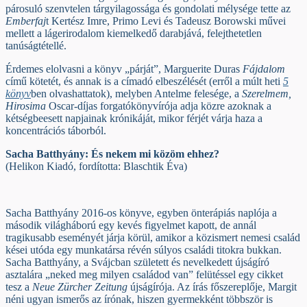
párosuló szenvtelen tárgyilagossága és gondolati mélysége tette az
Emberfaj
t Kertész Imre, Primo Levi és Tadeusz Borowski művei
mellett a lágerirodalom kiemelkedő darabjává, felejthetetlen
tanúságtétellé.
Érdemes elolvasni a könyv „párját”, Marguerite Duras
Fájdalom
című kötetét, és annak is a címadó elbeszélését (erről a múlt heti
5
könyv
ben olvashattatok), melyben Antelme felesége, a
Szerelmem,
Hirosima
Oscar-díjas forgatókönyvírója adja közre azoknak a
kétségbeesett napjainak krónikáját, mikor férjét várja haza a
koncentrációs táborból.
Sacha Batthyány: És nekem mi közöm ehhez?
(Helikon Kiadó, fordította: Blaschtik Éva)
Sacha Batthyány 2016-os könyve, egyben önterápiás naplója a
második világháború egy kevés figyelmet kapott, de annál
tragikusabb eseményét járja körül, amikor a közismert nemesi család
kései utóda egy munkatársa révén súlyos családi titokra bukkan.
Sacha Batthyány, a Svájcban született és nevelkedett újságíró
asztalára „neked meg milyen családod van” felütéssel egy cikket
tesz a
Neue Zürcher Zeitung
újságírója. Az írás főszereplője, Margit
néni ugyan ismerős az írónak, hiszen gyermekként többször is