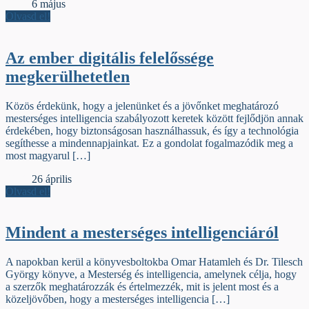
Élőfej
6 május
Olvasd el!
Az ember digitális felelőssége
megkerülhetetlen
Közös érdekünk, hogy a jelenünket és a jövőnket meghatározó
mesterséges intelligencia szabályozott keretek között fejlődjön annak
érdekében, hogy biztonságosan használhassuk, és így a technológia
segíthesse a mindennapjainkat. Ez a gondolat fogalmazódik meg a
most magyarul […]
Élőfej
26 április
Olvasd el!
Mindent a mesterséges intelligenciáról
A napokban kerül a könyvesboltokba Omar Hatamleh és Dr. Tilesch
György könyve, a Mesterség és intelligencia, amelynek célja, hogy
a szerzők meghatározzák és értelmezzék, mit is jelent most és a
közeljövőben, hogy a mesterséges intelligencia […]