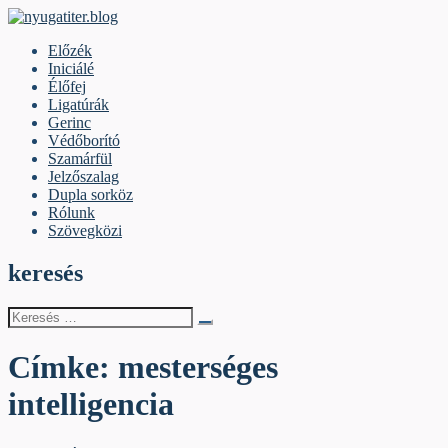
Skip
to
nyugatiter.blog
A vágány mellett, kérjük, olvassanak!
Előzék
content
Iniciálé
Élőfej
Ligatúrák
Gerinc
Védőborító
Szamárfül
Jelzőszalag
Dupla sorköz
Rólunk
Szövegközi
keresés
Keresés
erre:
Címke:
mesterséges
intelligencia