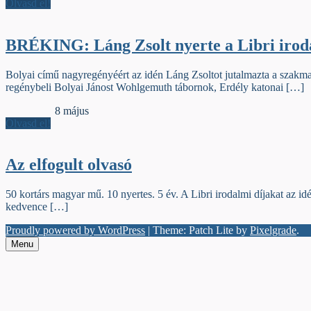
Olvasd el!
BRÉKING: Láng Zsolt nyerte a Libri iroda
Bolyai című nagyregényéért az idén Láng Zsoltot jutalmazta a szakmai
regénybeli Bolyai Jánost Wohlgemuth tábornok, Erdély katonai […]
Jelzőszalag
8 május
Olvasd el!
Az elfogult olvasó
50 kortárs magyar mű. 10 nyertes. 5 év. A Libri irodalmi díjakat az i
kedvence […]
Proudly powered by WordPress
|
Theme: Patch Lite by
Pixelgrade
.
Menu