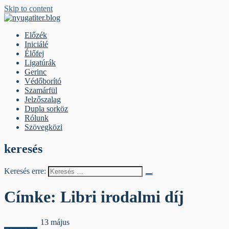
Skip to content
nyugatiter.blog
A vágány mellett, kérjük, olvassanak!
Előzék
Iniciálé
Élőfej
Ligatúrák
Gerinc
Védőborító
Szamárfül
Jelzőszalag
Dupla sorköz
Rólunk
Szövegközi
keresés
Keresés erre:
Címke:
Libri irodalmi díj
Jelzőszalag
13 május