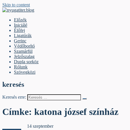
Skip to content
nyugatiter.blog
A vágány mellett, kérjük, olvassanak!
Előzék
Iniciálé
Élőfej
Ligatúrák
Gerinc
Védőborító
Szamárfül
Jelzőszalag
Dupla sorköz
Rólunk
Szövegközi
keresés
Keresés erre:
Címke:
katona józsef színház
Dupla sorköz
14 szeptember