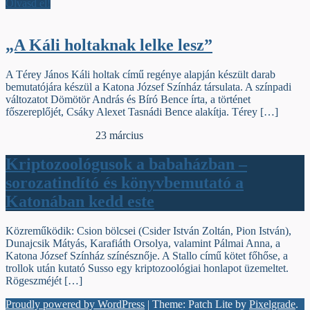
Olvasd el!
„A Káli holtaknak lelke lesz”
A Térey János Káli holtak című regénye alapján készült darab
bemutatójára készül a Katona József Színház társulata. A színpadi
változatot Dömötör András és Bíró Bence írta, a történet
főszereplőjét, Csáky Alexet Tasnádi Bence alakítja. Térey […]
Egyéb archív cikkek
23 március
Kriptozoológusok a babaházban –
sorozatindító és könyvbemutató a
Katonában kedd este
Közreműködik: Csion bölcsei (Csider István Zoltán, Pion István),
Dunajcsik Mátyás, Karafiáth Orsolya, valamint Pálmai Anna, a
Katona József Színház színésznője. A Stallo című kötet főhőse, a
trollok után kutató Susso egy kriptozoológiai honlapot üzemeltet.
Rögeszméjét […]
Proudly powered by WordPress
|
Theme: Patch Lite by
Pixelgrade
.