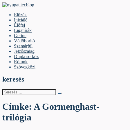
Skip
to
nyugatiter.blog
A vágány mellett, kérjük, olvassanak!
Előzék
content
Iniciálé
Élőfej
Ligatúrák
Gerinc
Védőborító
Szamárfül
Jelzőszalag
Dupla sorköz
Rólunk
Szövegközi
keresés
Keresés
erre:
Címke:
A Gormenghast-
trilógia