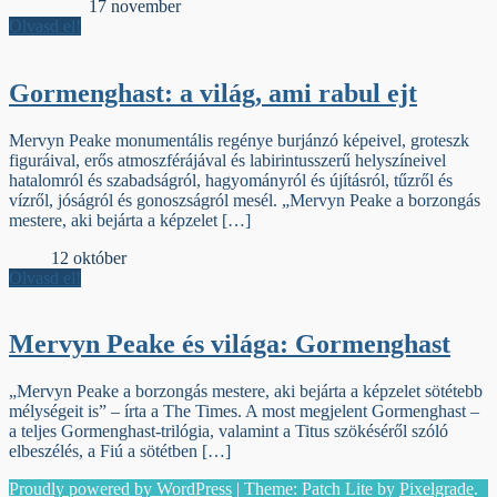
Védőborító
17 november
Olvasd el!
Gormenghast: a világ, ami rabul ejt
Mervyn Peake monumentális regénye burjánzó képeivel, groteszk
figuráival, erős atmoszférájával és labirintusszerű helyszíneivel
hatalomról és szabadságról, hagyományról és újításról, tűzről és
vízről, jóságról és gonoszságról mesél. „Mervyn Peake a borzongás
mestere, aki bejárta a képzelet […]
Élőfej
12 október
Olvasd el!
Mervyn Peake és világa: Gormenghast
„Mervyn Peake a borzongás mestere, aki bejárta a képzelet sötétebb
mélységeit is” – írta a The Times. A most megjelent Gormenghast –
a teljes Gormenghast-trilógia, valamint a Titus szökéséről szóló
elbeszélés, a Fiú a sötétben […]
Proudly powered by WordPress
|
Theme: Patch Lite by
Pixelgrade
.