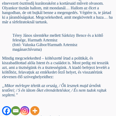
elnevezett ösztöndíj kurátoraként a kortársaid műveit olvasom.
Olyankor tisztán hallom, mit mondanál… Hallom az élcet a
hangodban, de ott bujkál benne a megengedés. Végtére is, te jártad
ki a járandóságukat. Megcselekedted, amit megkövetelt a haza… ha
már a sírfeliratoknál tartunk.
Térey János síremléke mellett Sárközy Bence és a költő
felesége, Harmath Artemisz
(fotó: Valuska Gábor/Harmath Artemisz
magánarchívuma)
Mindig megcselekedted – költészetté írtad a politikát, és
kiszabadítottad alóla Istent és a családot is. Most pedig mi tesszük
azt, ami a tisztségünk és a tisztességünk. A kiadó befejezi levelét a
költőhöz, felavatjuk az emlékedet őrző helyet, és visszatérünk
elevenen élő szöveghelyeidhez:
„Mikor mérlegre tétetik az ország, / Ők lesznek majd úrnőnk
testőrei; / S én látom őket elrendeltetéskor, / És nem tudok rajtuk
segíteni.”