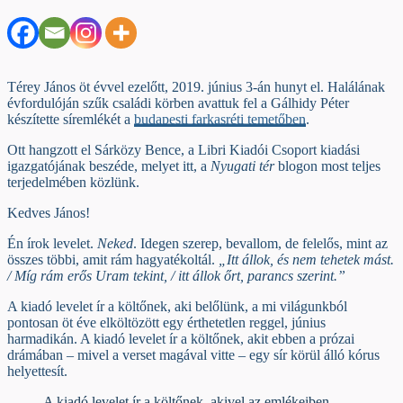
Térey János öt évvel ezelőtt, 2019. június 3-án hunyt el. Halálának
évfordulóján szűk családi körben avattuk fel a Gálhidy Péter
készítette síremlékét a
budapesti farkasréti temetőben
.
Ott hangzott el Sárközy Bence, a Libri Kiadói Csoport kiadási
igazgatójának beszéde, melyet itt, a
Nyugati tér
blogon most teljes
terjedelmében közlünk.
Kedves János!
Én írok levelet.
Neked
. Idegen szerep, bevallom, de felelős, mint az
összes többi, amit rám hagyatékoltál.
„Itt állok, és nem tehetek mást.
/ Míg rám erős Uram tekint, / itt állok őrt, parancs szerint.”
A kiadó levelet ír a költőnek, aki belőlünk, a mi világunkból
pontosan öt éve elköltözött egy érthetetlen reggel, június
harmadikán. A kiadó levelet ír a költőnek, akit ebben a prózai
drámában – mivel a verset magával vitte – egy sír körül álló kórus
helyettesít.
A kiadó levelet ír a költőnek, akivel az emlékeiben