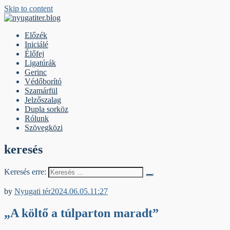
Skip to content
nyugatiter.blog
A vágány mellett, kérjük, olvassanak!
Előzék
Iniciálé
Élőfej
Ligatúrák
Gerinc
Védőborító
Szamárfül
Jelzőszalag
Dupla sorköz
Rólunk
Szövegközi
keresés
Keresés erre:
Dupla sorköz
by
Nyugati tér
2024.06.05.
11:27
„A költő a túlparton maradt”