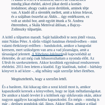
mindig jókat ebédel, akivel jókat derül a kortárs
irodalmon; ahogy csakis azon derülünk, aminek tétje
van. A kiadó áll a síremlék mellett, amit a kórus felavat,
és a szájában összefut az
Áldás…
úgy emlékszem, ez
volt az utolsó bor, amit együtt ittunk a St. Andrea
étteremben, a Skála Metróval átlósan, a Bajcsy-
Zsilinszky túlpartján.
A költő a túlparton maradt. Saját halálodból te nem jöttél vissza,
mint Nádas Péter. A sűrűn világló hatalmas életművedben – mint
valami életközepi erdőben – bandukolok, amikor a hangodat
keresem, mert szükségem van arra a vad józanságra, amit a
társaságod jelentett.
A Nibelung-lakópark
nál kapcsolódtál az
életembe, de azt még csak hibasorozhattam a nyomda előtt. Az
Ultrá
t én szerkesztettem. Akkor kezdtünk egymással rendszeresen
ebédelni. 2011-ben lettem a kiadód. Egy kiadónak, tudod – bárhány
könyvet is ad közre –, alig néhány saját szerzője lehet életében.
Megtiszteltetés, hogy a szerzőm lettél.
És a barátom. Aki kikacag rám a sorai közül most is, amikor
kapaszkodót keresek a könyveiben, hogy ne írjak méltatlanságokat.
De amikor a kiadó levelet ír a költőnek egy sírkőavatás okán, akkor
nagyon aggályos kacagásokba kapaszkodni. Én mégis – mindig is
már – derűsen gondolok rád, János. Akkor főleg, amikor a rólad