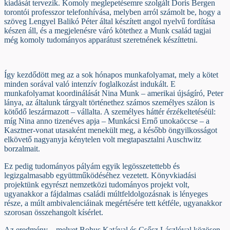
kiadását tervezik. Komoly meglepetésemre szolgált Doris Bergen
torontói professzor telefonhívása, melyben arról számolt be, hogy a
szöveg Lengyel Balikó Péter által készített angol nyelvű fordítása
készen áll, és a megjelenésre váró kötethez a Munk család tagjai
még komoly tudományos apparátust szeretnének készíttetni.
Így kezdődött meg az a sok hónapos munkafolyamat, mely a kötet
minden sorával való intenzív foglalkozást indukált. E
munkafolyamat koordinálását Nina Munk – amerikai újságíró, Peter
lánya, az általunk tárgyalt történethez számos személyes szálon is
kötődő leszármazott – vállalta. A személyes háttér érzékeltetéséül:
míg Nina anno tizenéves apja – Munkácsi Ernő unokaöccse – a
Kasztner-vonat utasaként menekült meg, a később öngyilkosságot
elkövető nagyanyja kénytelen volt megtapasztalni Auschwitz
borzalmait.
Ez pedig tudományos pályám egyik legösszetettebb és
legizgalmasabb együttműködéséhez vezetett. Könyvkiadási
projektünk egyrészt nemzetközi tudományos projekt volt,
ugyanakkor a fájdalmas családi múltfeldolgozásnak is lényeges
része, a múlt ambivalenciáinak megértésére tett kétféle, ugyanakkor
szorosan összehangolt kísérlet.
Az eredmény – melyet Bohus Katával és Csősz Lászlóval közösen