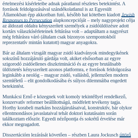
értelmezési kísérleteibe adnak páratlanul részletes betekintést. A
források feldolgozásával szándékolatlanul is az Egyesült
Államokban épp akkoriban futó, később hat kötetben kiadott
Jewish
Responses to Persecution
alapkoncepcióját – mely nagyprojekt célja
az áldozati oldalra kényszerített személyek a zsidóüldözésre adott
kortárs válaszkísérleteinek feltárása volt – adaptáltam a nagyrészt
még feltárásra váró (általam csak bizonyos szempontokból
reprezentatív mintán kutatott) magyar anyagokra.
Bár az általam vizsgált magyar zsidó kiadványok mindegyikének
sokszínű hozzájáruló gárdája volt, akiket elsősorban az egyre
szigorodó zsidóellenes diszkrimináció és az egyre brutálisabb
üldöztetés kényszerített azonos platformra, e források feldolgozása
leginkább a neológ – magyar zsidó, valláshű, jellemzően modern
szemléletű – elit gondolkodásába és súlyos dilemmáiba engedett
betekintést.
Munkácsi Ernő e közegnek volt komoly tekintéllyel rendelkező,
konzervatív reformer beállítottságú, módfelett tevékeny tagja.
Horthy korabeli markáns hozzájárulásaival, konstruktív, bár olykor
ellentmondásos javaslataival tehát doktori kutatásaim során
találkoztam először. Egyedi nézőpontja és sokrétű érvelése már
ekkor megragadott.
Disszertációm lezárását követően – részben Laura Jockusch
úttörő