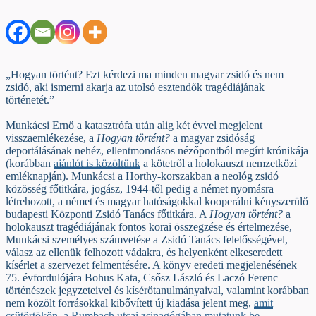
„Hogyan történt? Ezt kérdezi ma minden magyar zsidó és nem
zsidó, aki ismerni akarja az utolsó esztendők tragédiájának
történetét.”
Munkácsi Ernő a katasztrófa után alig két évvel megjelent
visszaemlékezése, a
Hogyan történt?
a magyar zsidóság
deportálásának nehéz, ellentmondásos nézőpontból megírt krónikája
(korábban
ajánlót is közöltünk
a kötetről a holokauszt nemzetközi
emléknapján). Munkácsi a Horthy-korszakban a neológ zsidó
közösség főtitkára, jogász, 1944-től pedig a német nyomásra
létrehozott, a német és magyar hatóságokkal kooperálni kényszerülő
budapesti Központi Zsidó Tanács főtitkára. A
Hogyan történt?
a
holokauszt tragédiájának fontos korai összegzése és értelmezése,
Munkácsi személyes számvetése a Zsidó Tanács felelősségével,
válasz az ellenük felhozott vádakra, és helyenként elkeseredett
kísérlet a szervezet felmentésére. A könyv eredeti megjelenésének
75. évfordulójára Bohus Kata, Csősz László és Laczó Ferenc
történészek jegyzeteivel és kísérőtanulmányaival, valamint korábban
nem közölt forrásokkal kibővített új kiadása jelent meg,
amit
csütörtökön, a Rumbach utcai zsinagógában mutatunk be.