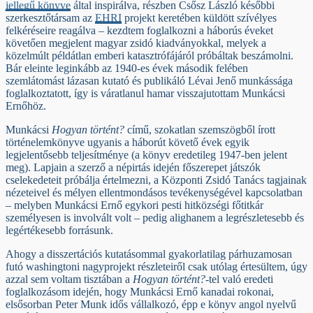
jellegű könyve
által inspirálva, részben Csősz László későbbi
szerkesztőtársam az
EHRI
projekt keretében küldött szívélyes
felkéréseire reagálva – kezdtem foglalkozni a háborús éveket
követően megjelent magyar zsidó kiadványokkal, melyek a
közelmúlt példátlan emberi katasztrófájáról próbáltak beszámolni.
Bár eleinte leginkább az 1940-es évek második felében
szemlátomást lázasan kutató és publikáló Lévai Jenő munkássága
foglalkoztatott, így is váratlanul hamar visszajutottam Munkácsi
Ernőhöz.
Munkácsi
Hogyan történt?
című, szokatlan szemszögből írott
történelemkönyve ugyanis a háborút követő évek egyik
legjelentősebb teljesítménye (a könyv eredetileg 1947-ben jelent
meg). Lapjain a szerző a népirtás idején főszerepet játszók
cselekedeteit próbálja értelmezni, a Központi Zsidó Tanács tagjainak
nézeteivel és mélyen ellentmondásos tevékenységével kapcsolatban
– melyben Munkácsi Ernő egykori pesti hitközségi főtitkár
személyesen is involvált volt – pedig alighanem a legrészletesebb és
legértékesebb forrásunk.
Ahogy a disszertációs kutatásommal gyakorlatilag párhuzamosan
futó washingtoni nagyprojekt részleteiről csak utólag értesültem, úgy
azzal sem voltam tisztában a
Hogyan történt?
-tel való eredeti
foglalkozásom idején, hogy Munkácsi Ernő kanadai rokonai,
elsősorban Peter Munk idős vállalkozó, épp e könyv angol nyelvű