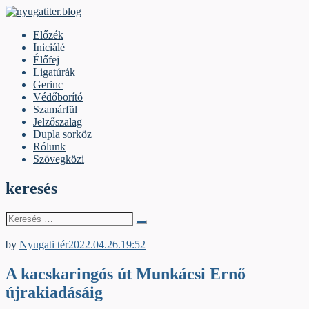
Skip
to
nyugatiter.blog
A vágány mellett, kérjük, olvassanak!
Előzék
content
Iniciálé
Élőfej
Ligatúrák
Gerinc
Védőborító
Szamárfül
Jelzőszalag
Dupla sorköz
Rólunk
Szövegközi
keresés
Keresés
erre:
Élőfej
by
Nyugati tér
2022.04.26.
19:52
A kacskaringós út Munkácsi Ernő
újrakiadásáig