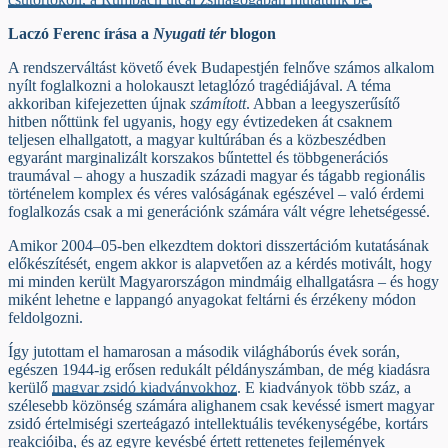
Laczó Ferenc írása a
Nyugati tér
blogon
A rendszerváltást követő évek Budapestjén felnőve számos alkalom
nyílt foglalkozni a holokauszt letaglózó tragédiájával. A téma
akkoriban kifejezetten újnak
számított
. Abban a leegyszerűsítő
hitben nőttünk fel ugyanis, hogy egy évtizedeken át csaknem
teljesen elhallgatott, a magyar kultúrában és a közbeszédben
egyaránt marginalizált korszakos bűntettel és többgenerációs
traumával – ahogy a huszadik századi magyar és tágabb regionális
történelem komplex és véres valóságának egészével – való érdemi
foglalkozás csak a mi generációnk számára vált végre lehetségessé.
Amikor 2004–05-ben elkezdtem doktori disszertációm kutatásának
előkészítését, engem akkor is alapvetően az a kérdés motivált, hogy
mi minden került Magyarországon mindmáig elhallgatásra – és hogy
miként lehetne e lappangó anyagokat feltárni és érzékeny módon
feldolgozni.
Így jutottam el hamarosan a második világháborús évek során,
egészen 1944-ig erősen redukált példányszámban, de még kiadásra
kerülő
magyar zsidó kiadványokhoz
. E kiadványok több száz, a
szélesebb közönség számára alighanem csak kevéssé ismert magyar
zsidó értelmiségi szerteágazó intellektuális tevékenységébe, kortárs
reakcióiba, és az egyre kevésbé értett rettenetes fejlemények