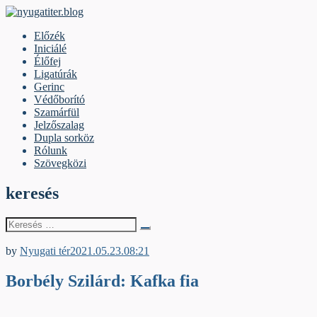
Skip
to
nyugatiter.blog
A vágány mellett, kérjük, olvassanak!
Előzék
content
Iniciálé
Élőfej
Ligatúrák
Gerinc
Védőborító
Szamárfül
Jelzőszalag
Dupla sorköz
Rólunk
Szövegközi
keresés
Keresés
erre:
Iniciálé
by
Nyugati tér
2021.05.23.
08:21
Borbély Szilárd: Kafka fia