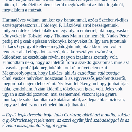
hittem, ha elméleti szinten sikerül megközelíteni az ihlet fogalmát,
megtalálom a múzsát.
Harmadéves voltam, amikor egy barátommal, azóta Széchenyi-díjas
esztétaprofesszorral, Földényi F. Lászlóval arról beszélgettünk,
milyen érdekes lehet találkozni egy olyan emberrel, aki nagy, vaskos
könyveket ír. Tolsztoj vagy Thomas Mann már nem élt, Nádas Péter
pedig még csak egészen vékonyka könyveket írt, így arra jutottunk,
Lukács Györgyöt kellene meglátogatnunk, aki akkor nem volt a
rendszer által elfogadott szerző, de a korosztályom számára,
különösen az esztétikája révén, nagyon izgalmas személy volt.
Elmondtam neki, hogy az ihletről írom a szakdolgozatomat, mire azt
javasolta, próbáljak meg inkább konkrét művet elemezni.
Megmosolyogtam, hogy Lukács, aki
Az esztétikum sajátossága
című vaskos művében hosszasan ír az egyvesszős jelzőrendszerről,
megpróbál engem lebeszélni. Nyilván féltékeny, nehogy jobbat írjak
nála, gondoltam. Aztán kiderült, tökéletesen igaza volt. Jeles volt
ugyan a szakdolgozatom, mai szememmel viszont igen gyatra
munka, de sokat tanultam a kutatásaimból, azt legalábbis biztosan,
hogy az ihlethez nem elméleti úton juthatok el.
– Egyik legkedvesebb írója Julio Cortázar, akiről azt mondja, sokáig
a gyökértelenséget jelentette, az ezzel együtt járó szabadsággal és az
érzelmi kiszolgáltatottsággal együtt.