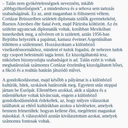
– Talán nem gyökértelenségnek nevezném, inkább
„többgyökerűségnek”, a mindenhova és a sehova sem tartozás
szabadságának. Ez az, amit magamban is fölismerni véltem.
Cortázar Brüsszelben született diplomata szülők gyermekeként,
Buenos Airesben élte fiatal éveit, majd Párizsba költözött. Az én
szüleim ugyancsak diplomaták voltak, korábban Mexikóban
ismerkedtek meg, a nővérem ott is született, aztán 1956-ban
Bejrútba helyezték a papámat, kamasz éveimet Argentínában
töltöttem a szüleimmel. Hozzászoktam a különböző
viselkedésnormákhoz, mindent el tudok fogadni, de nehezen tudok
egy csoport belesimuló tagja lenni. Ez kiszolgáltatottá tesz,
miközben bizonyosfajta szabadságot is ad. Talán ezért is voltak
meghatározóak számomra Cortázar érzelmileg kiszolgáltatott hősei,
a fikció és a realitás határán játszódó művei.
A gondolkodásomat, majd később a pályámat is a különböző
kultúrák, hitek, szokások határozták meg. Egyetem után stoppal
jártam be Európát. Ellentétben azokkal, akik a tájakra és a
műemlékekre voltak kíváncsiak, engem a különböző
gondolkodásmódok érdekeltek, az, hogy milyen válaszokat
találhatok az eltérő kultúrákban azokra a kérdésekre, amelyek
bennem felmerültek: hogyan kellene élni, megértetni magunkat
másokkal. A válaszokból azután kiválasztottam azokat, amelyek
számomra fontosak voltak.