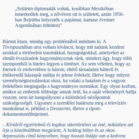
„Szüleim diplomaták voltak, korábban Mexikóban
ismerkedtek meg, a nővérem ott is született, aztán 1956-
ban Bejrútba helyezték a papámat, kamasz éveimet
Argentínában töltöttem”
Bármit írtam, mindig egy problémából indultam ki. A
Tövispusztá
ban arra voltam kíváncsi, hogy mit tudunk kezdeni
azokkal a történelmi traumákkal, hazugságokkal, amelyeket az
elmúlt évszázadok hagyományoztak ránk, mindezt úgy, hogy több
szempontból is hiteles legyen a történet. Az sem véletlen, hogy az
Istenek és emberek
ben is három, eltérő társadalmi hátterű és
értékrendű házaspár múltja és jelene érdekelt, illetve hogy milyen
személyiségtorzulásokat okoz, ha valaki a hatalom és a vagyon
érdekében megtagadja a hagyományos normákat. Egy olyan korban,
amikor az emberek többsége annak örül, ha a saját véleményét hallja
viszont, nem árt hangsúlyozni a különböző nézőpontok
szükségességét. Ugyanez a szemlélet határozta meg a televíziós
munkáimat is, például a
Desszert
et, illetve a riport-
dokumentumfilmjeimet.
– Kívülről egyértelmű és logikus sikertörténet az öné, miközben azt
írja a közelmúltban megjelent,
A boldog hülye és az okos
depressziós
című könyvében, hogy hosszú listája van a kedvenc