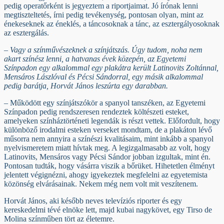
pedig operatőrként is jegyeztem a riportjaimat. Jó írónak lenni
megtiszteltetés, írni pedig tevékenység, pontosan olyan, mint az
énekeseknek az éneklés, a táncosoknak a tánc, az esztergályosoknak
az esztergálás.
– Vagy a színművészeknek a színjátszás. Úgy tudom, noha nem
akart színész lenni, a hatvanas évek közepén, az Egyetemi
Színpadon egy alkalommal egy plakátra került Latinovits Zoltánnal,
Mensáros Lászlóval és Pécsi Sándorral, egy másik alkalommal
pedig barátja, Horvát János leszúrta egy darabban.
– Működött egy színjátszókör a spanyol tanszéken, az Egyetemi
Színpadon pedig rendszeresen rendeztek költészeti esteket,
amelyeken színháztörténeti legendák is részt vettek. Előfordult, hogy
különböző irodalmi esteken verseket mondtam, de a plakáton lévő
műsorra nem annyira a színészi kvalitásaim, mint inkább a spanyol
nyelvismeretem miatt hívtak meg. A legizgalmasabb az volt, hogy
Latinovits, Mensáros vagy Pécsi Sándor jobban izgultak, mint én.
Pontosan tudták, hogy vásárra viszik a bőrüket. Hihetetlen élményt
jelentett végignézni, ahogy igyekeztek megfelelni az egyetemista
közönség elvárásainak. Nekem még nem volt mit veszítenem.
Horvát János, aki később neves televíziós riporter és egy
kereskedelmi tévé elnöke lett, majd kubai nagykövet, egy Tirso de
Molina színműben tört az életemre.