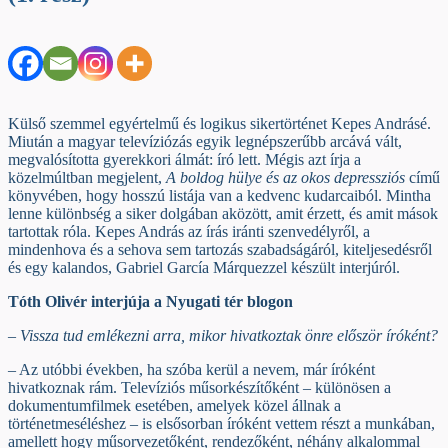
Külső szemmel egyértelmű és logikus sikertörténet Kepes Andrásé.
Miután a magyar televíziózás egyik legnépszerűbb arcává vált,
megvalósította gyerekkori álmát: író lett. Mégis azt írja a
közelmúltban megjelent,
A boldog hülye és az okos depressziós
című
könyvében, hogy hosszú listája van a kedvenc kudarcaiból. Mintha
lenne különbség a siker dolgában aközött, amit érzett, és amit mások
tartottak róla. Kepes András az írás iránti szenvedélyről, a
mindenhova és a sehova sem tartozás szabadságáról, kiteljesedésről
és egy kalandos, Gabriel García Márquezzel készült interjúról.
Tóth Olivér interjúja a Nyugati tér blogon
– Vissza tud emlékezni arra, mikor hivatkoztak önre először íróként?
– Az utóbbi években, ha szóba kerül a nevem, már íróként
hivatkoznak rám. Televíziós műsorkészítőként – különösen a
dokumentumfilmek esetében, amelyek közel állnak a
történetmeséléshez – is elsősorban íróként vettem részt a munkában,
amellett hogy műsorvezetőként, rendezőként, néhány alkalommal