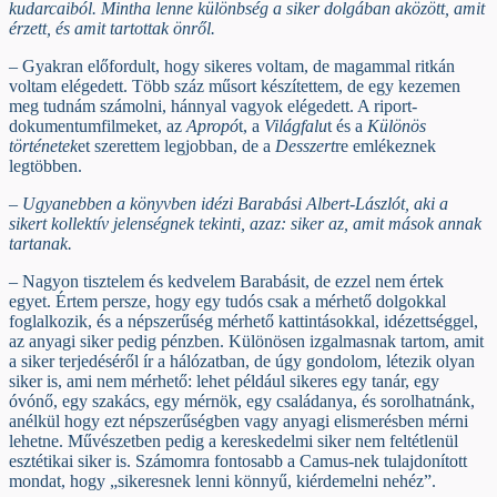
kudarcaiból. Mintha lenne különbség a siker dolgában aközött, amit
érzett, és amit tartottak önről.
– Gyakran előfordult, hogy sikeres voltam, de magammal ritkán
voltam elégedett. Több száz műsort készítettem, de egy kezemen
meg tudnám számolni, hánnyal vagyok elégedett. A riport-
dokumentumfilmeket, az
Apropó
t, a
Világfalu
t és a
Különös
történetek
et szerettem legjobban, de a
Desszert
re emlékeznek
legtöbben.
– Ugyanebben a könyvben idézi Barabási Albert-Lászlót, aki a
sikert kollektív jelenségnek tekinti, azaz: siker az, amit mások annak
tartanak.
– Nagyon tisztelem és kedvelem Barabásit, de ezzel nem értek
egyet. Értem persze, hogy egy tudós csak a mérhető dolgokkal
foglalkozik, és a népszerűség mérhető kattintásokkal, idézettséggel,
az anyagi siker pedig pénzben. Különösen izgalmasnak tartom, amit
a siker terjedéséről ír a hálózatban, de úgy gondolom, létezik olyan
siker is, ami nem mérhető: lehet például sikeres egy tanár, egy
óvónő, egy szakács, egy mérnök, egy családanya, és sorolhatnánk,
anélkül hogy ezt népszerűségben vagy anyagi elismerésben mérni
lehetne. Művészetben pedig a kereskedelmi siker nem feltétlenül
esztétikai siker is. Számomra fontosabb a Camus-nek tulajdonított
mondat, hogy „sikeresnek lenni könnyű, kiérdemelni nehéz”.