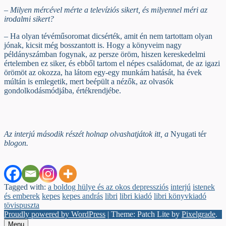
– Milyen mércével mérte a televíziós sikert, és milyennel méri az
irodalmi sikert?
– Ha olyan tévéműsoromat dicsérték, amit én nem tartottam olyan
jónak, kicsit még bosszantott is. Hogy a könyveim nagy
példányszámban fogynak, az persze öröm, hiszen kereskedelmi
értelemben ez siker, és ebből tartom el népes családomat, de az igazi
örömöt az okozza, ha látom egy-egy munkám hatását, ha évek
múltán is emlegetik, mert beépült a nézők, az olvasók
gondolkodásmódjába, értékrendjébe.
Az interjú második részét holnap olvashatjátok itt, a
Nyugati tér
blogon.
Tagged with:
a boldog hülye és az okos depressziós
interjú
istenek
és emberek
kepes
kepes andrás
libri
libri kiadó
libri könyvkiadó
tövispuszta
Proudly powered by WordPress
|
Theme: Patch Lite by
Pixelgrade
.
Menu