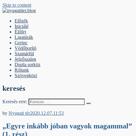
Skip to content
nyugatiter.blog
A vágány mellett, kérjük, olvassanak!
Előzék
Iniciálé
Élőfej
Ligatúrák
Gerinc
Védőborító
Szamárfül
Jelzőszalag
Dupla sorköz
Rólunk
Szövegközi
keresés
Keresés erre:
Dupla sorköz
by
Nyugati tér
2020.12.07.
11:53
„Egyre inkább jóban vagyok magammal”
(1. rész)