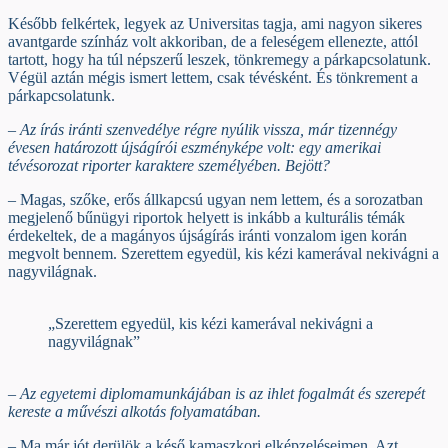
Később felkértek, legyek az Universitas tagja, ami nagyon sikeres
avantgarde színház volt akkoriban, de a feleségem ellenezte, attól
tartott, hogy ha túl népszerű leszek, tönkremegy a párkapcsolatunk.
Végül aztán mégis ismert lettem, csak tévésként. És tönkrement a
párkapcsolatunk.
– Az írás iránti szenvedélye régre nyúlik vissza, már
tizennégy
évesen határozott újságírói eszményképe volt: egy amerikai
tévésorozat riporter karaktere személyében. Bejött?
– Magas, szőke, erős állkapcsú ugyan nem lettem, és a sorozatban
megjelenő bűnügyi riportok helyett is inkább a kulturális témák
érdekeltek, de a magányos újságírás iránti vonzalom igen korán
megvolt bennem. Szerettem egyedül, kis kézi kamerával nekivágni a
nagyvilágnak.
„Szerettem egyedül, kis kézi kamerával nekivágni a
nagyvilágnak”
– Az egyetemi diplomamunkájában is az ihlet fogalmát és szerepét
kereste a művészi alkotás folyamatában.
– Ma már jót derülök a késő kamaszkori elképzeléseimen. Azt