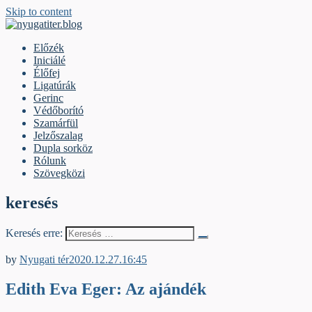
Skip to content
nyugatiter.blog
A vágány mellett, kérjük, olvassanak!
Előzék
Iniciálé
Élőfej
Ligatúrák
Gerinc
Védőborító
Szamárfül
Jelzőszalag
Dupla sorköz
Rólunk
Szövegközi
keresés
Keresés erre:
Iniciálé
by
Nyugati tér
2020.12.27.
16:45
Edith Eva Eger: Az ajándék