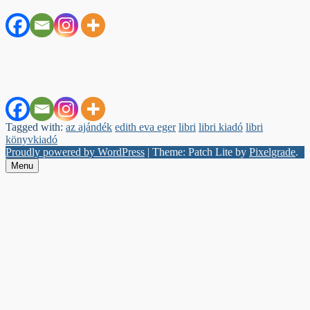
Tagged with:
az ajándék
edith eva eger
libri
libri kiadó
libri
könyvkiadó
Proudly powered by WordPress
|
Theme: Patch Lite by
Pixelgrade
.
Menu