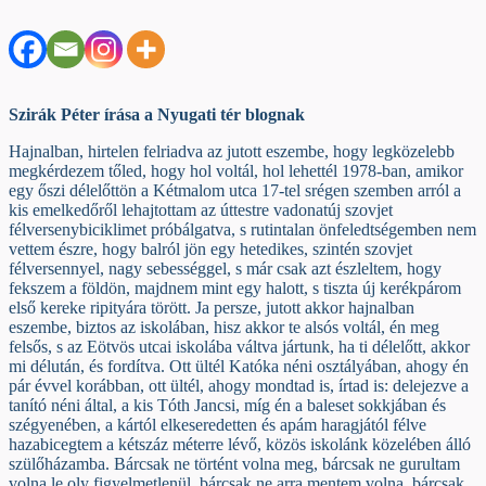
Szirák Péter írása a Nyugati tér blognak
Hajnalban, hirtelen felriadva az jutott eszembe, hogy legközelebb
megkérdezem tőled, hogy hol voltál, hol lehettél 1978-ban, amikor
egy őszi délelőttön a Kétmalom utca 17-tel srégen szemben arról a
kis emelkedőről lehajtottam az úttestre vadonatúj szovjet
félversenybiciklimet próbálgatva, s rutintalan önfeledtségemben nem
vettem észre, hogy balról jön egy hetedikes, szintén szovjet
félversennyel, nagy sebességgel, s már csak azt észleltem, hogy
fekszem a földön, majdnem mint egy halott, s tiszta új kerékpárom
első kereke ripityára törött. Ja persze, jutott akkor hajnalban
eszembe, biztos az iskolában, hisz akkor te alsós voltál, én meg
felsős, s az Eötvös utcai iskolába váltva jártunk, ha ti délelőtt, akkor
mi délután, és fordítva. Ott ültél Katóka néni osztályában, ahogy én
pár évvel korábban, ott ültél, ahogy mondtad is, írtad is: delejezve a
tanító néni által, a kis Tóth Jancsi, míg én a baleset sokkjában és
szégyenében, a kártól elkeseredetten és apám haragjától félve
hazabicegtem a kétszáz méterre lévő, közös iskolánk közelében álló
szülőházamba. Bárcsak ne történt volna meg, bárcsak ne gurultam
volna le oly figyelmetlenül, bárcsak ne arra mentem volna, bárcsak