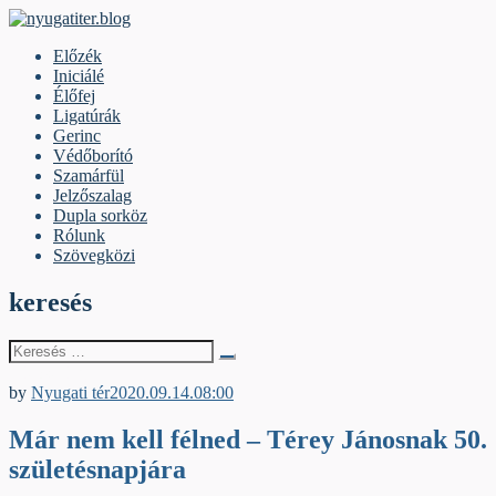
Skip
to
nyugatiter.blog
A vágány mellett, kérjük, olvassanak!
Előzék
content
Iniciálé
Élőfej
Ligatúrák
Gerinc
Védőborító
Szamárfül
Jelzőszalag
Dupla sorköz
Rólunk
Szövegközi
keresés
Keresés
erre:
Jelzőszalag
by
Nyugati tér
2020.09.14.
08:00
Már nem kell félned – Térey Jánosnak 50.
születésnapjára