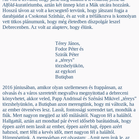
Alföld
-kuratóriumba, aztán két ünnep közt a Mák utcára hozzánk.
Hosszú távon az volt a kecsegtető tervünk, hogy játszani fogja a
darabjaidat a Csokonai Színház, és az volt a tréfálkozva is komolyan
vett titkos plánumunk, hogy még életedben díszpolgár leszel
Debrecenben. Az volt az alapterv, hogy élünk.
Térey János,
Fodor Péter és
Szirák Péter
a „téreys”
törzshelyükön,
az egykori
Butiqban
2016 júniusában, amikor olyan szellemesen és frappánsan, az
olvasás és a város szeretetét megvallva megnyitottad a debreceni
könyvhetet, akkor veled, Papp Andrissal és Szénási Mikivel „téreys”
törzshelyünkön, a Butiqban azon merengtünk, hogy mi változik, ha
az ember ötvenéves lesz. Lassít, fontossági sorrendet tart, mondták a
fiúk. Mert nagyon megijed az idő múlásától. Nagyon fél a haláltól.
Hallgattál, aztán azt mondtad pár évvel idősebb barátaidnak, hogy
éppen azért nem lassít az ember, éppen azért hajt, éppen azért
habzsol, mert félti a kevés időt, mert nagyon fél a haláltól.
Hümmögtünk. A memoárban ezt olvastam: „Amit nem írok le, az