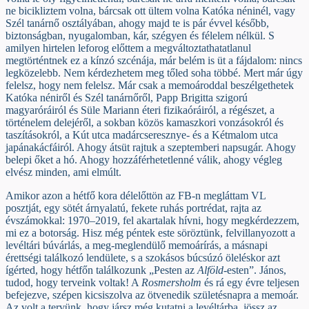
ne bicikliztem volna, bárcsak ott ültem volna Katóka néninél, vagy
Szél tanárnő osztályában, ahogy majd te is pár évvel később,
biztonságban, nyugalomban, kár, szégyen és félelem nélkül. S
amilyen hirtelen leforog előttem a megváltoztathatatlanul
megtörténtnek ez a kínzó szcénája, már belém is üt a fájdalom: nincs
legközelebb. Nem kérdezhetem meg tőled soha többé. Mert már úgy
felelsz, hogy nem felelsz. Már csak a memoároddal beszélgethetek
Katóka néniről és Szél tanárnőről, Papp Brigitta szigorú
magyaróráiról és Süle Mariann éteri fizikaóráiról, a régészet, a
történelem delejéről, a sokban közös kamaszkori vonzásokról és
taszításokról, a Kút utca madárcseresznye- és a Kétmalom utca
japánakácfáiról. Ahogy átsüt rajtuk a szeptemberi napsugár. Ahogy
belepi őket a hó. Ahogy hozzáférhetetlenné válik, ahogy végleg
elvész minden, ami elmúlt.
Amikor azon a hétfő kora délelőttön az FB-n megláttam VL
posztját, egy sötét árnyalatú, fekete ruhás portrédat, rajta az
évszámokkal: 1970–2019, fel akartalak hívni, hogy megkérdezzem,
mi ez a botorság. Hisz még péntek este söröztünk, felvillanyozott a
levéltári búvárlás, a meg-meglendülő memoárírás, a másnapi
érettségi találkozó lendülete, s a szokásos búcsúzó öleléskor azt
ígérted, hogy hétfőn találkozunk „Pesten az
Alföld
-esten”. János,
tudod, hogy terveink voltak! A
Rosmersholm
és rá egy évre teljesen
befejezve, szépen kicsiszolva az ötvenedik születésnapra a memoár.
Az volt a tervünk, hogy jársz még kutatni a levéltárba, jössz az