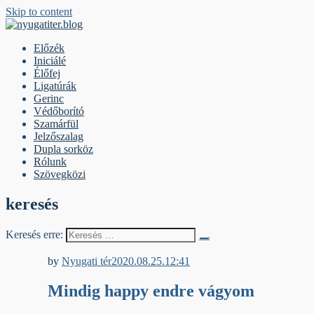
Skip to content
nyugatiter.blog
A vágány mellett, kérjük, olvassanak!
Előzék
Iniciálé
Élőfej
Ligatúrák
Gerinc
Védőborító
Szamárfül
Jelzőszalag
Dupla sorköz
Rólunk
Szövegközi
keresés
Keresés erre:
Ligatúrák
by
Nyugati tér
2020.08.25.
12:41
Mindig happy endre vágyom