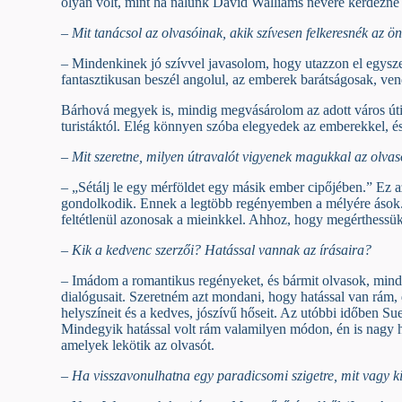
olyan volt, mint ha nálunk David Walliams nevére kérdezne r
– Mit tanácsol az olvasóinak, akik szívesen felkeresnék az ö
– Mindenkinek jó szívvel javasolom, hogy utazzon el egys
fantasztikusan beszél angolul, az emberek barátságosak, ve
Bárhová megyek is, mindig megvásárolom az adott város útik
turistáktól. Elég könnyen szóba elegyedek az emberekkel, és 
– Mit szeretne, milyen útravalót vigyenek magukkal az olvasó
– „Sétálj le egy mérföldet egy másik ember cipőjében.” E
gondolkodik. Ennek a legtöbb regényemben a mélyére ások. 
feltétlenül azonosak a mieinkkel. Ahhoz, hogy megérthessük 
– Kik a kedvenc szerzői? Hatással vannak az írásaira?
– Imádom a romantikus regényeket, és bármit olvasok, mindi
dialógusait. Szeretném azt mondani, hogy hatással van rám,
helyszíneit és a kedves, jószívű hőseit. Az utóbbi időben Su
Mindegyik hatással volt rám valamilyen módon, én is nagy ha
amelyek lekötik az olvasót.
– Ha visszavonulhatna egy paradicsomi szigetre, mit vagy k