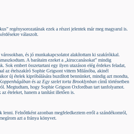
ikus” regénysorozatának ezek a részei jelentek már meg magyarul is.
érdésekre válaszolt.
árosokban, és jó munkakapcsolatot alakítottam ki szakírókkal.
a támaszkodtam. A barátaim ezeket a „kiruccanásokat” mindig
. Sok embert összetartani egy ilyen utazáson elég érdekes feladat,
al az ételszakíró Sophie Grigsont vittem Milánóba, akinél
mikor új ételek kipróbálására buzdított bennünket, mindig azt mondta,
é Koppenhágában
és az
Egy szelet torta Brooklynban
című történetben
tról. Megtudtam, hogy Sophie Grigson Oxfordban tart tanfolyamot.
 ételeket, hanem a tanítást illetően is.
k lenni. Felnőttként azonban megfeledkeztem erről a szándékomról,
e megírom azt a fránya könyvet.