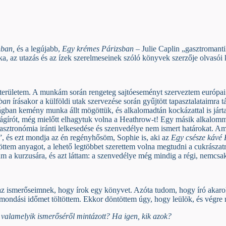
nban,
és a legújabb,
Egy krémes Párizsban
– Julie Caplin „gasztromant
, az utazás és az ízek szerelmeseinek szóló könyvek szerzője olvasói k
területem. A munkám során rengeteg sajtóeseményt szerveztem európai v
ban
írásakor a külföldi utak szervezése során gyűjtött tapasztalataimr
gban kemény munka állt mögöttük, és alkalomadtán kockázattal is jártak
ságírót, még mielőtt elhagytuk volna a Heathrow-t! Egy másik alkalomm
 gasztronómia iránti lelkesedése és szenvedélye nem ismert határokat. A
”, és ezt mondja az én regényhősöm, Sophie is, aki az
Egy csésze káv
öttem anyagot, a lehető legtöbbet szerettem volna megtudni a cukrásza
a kurzusára, és azt láttam: a szenvedélye még mindig a régi, nemcsak az
z ismerőseimnek, hogy írok egy könyvet. Azóta tudom, hogy író akaro
 felmondási időmet töltöttem. Ekkor döntöttem úgy, hogy leülök, és végr
 valamelyik ismerőséről mintázott? Ha igen, kik azok?