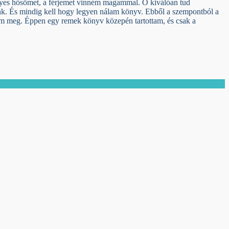
mélyes hősömet, a férjemet vinném magammal. Ő kiválóan tud
zunk. És mindig kell hogy legyen nálam könyv. Ebből a szempontból a
m meg. Éppen egy remek könyv közepén tartottam, és csak a