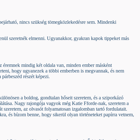
bejárható, nincs szükség tömegközlekedésre sem. Mindenki
tlenül szeretnék elmenni. Ugyanakkor, gyakran kapok tippeket más
az éremnek mindig két oldala van, minden ember másként
érteni, hogy ugyanezek a többi emberben is megvannak, és nem
 párbeszéd részét képezi.
különösen a boldog, gondtalan hőseit szeretem, és a sziporkázó
rálátása. Nagy rajongója vagyok még Katie Fforde-nak, szeretem a
t szeretem, az olvasót folyamatosan izgalomban tartó fordulatait.
kra, és bízom benne, hogy sikerül olyan történeteket papírra vetnem,