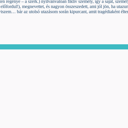
ten regénye – a szerk.) nyilvánvalóan fiktív személy, így a saját, sze
előfordul!), megnevettet, és nagyon összeszedett, ami jól jön, ha uta
zem… bár az utolsó utazásom során kipurcant, amit tragédiaként élte