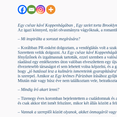
Egy csésze kávé Koppenhágában , Egy szelet torta Brookly
Az igazi könnyed, nyári olvasmányra vágyóknak, a romantika
– Mi inspirálta a sorozat megírására?
– Korábban PR-osként dolgoztam, a vendéglátás volt a szak
Szerettem velük dolgozni. Az
Egy csésze kávé Koppenhágá
fényűzőnek és izgalmasnak tartották, ezzel szemben a valósá
ráadásul egy emlékezetes úton valóban elveszítettem egy új
élvezetesebb társaságot el sem lehetett volna képzelni, és a
hogy „
jó hatással lesz a kulináris ismereteink gyarapítására
is szerepel. Amikor az
Egy krémes Párizsban
írásához gyűjt
Miután már vagy húsz éve nem találkoztam vele, beiratkoztam 
– Mindig író akart lenni?
– Tizenegy éves koromban bejelentettem a családomnak és a
és csak akkor tört ismét felszínre, mikor két állás között a
– Vannak a szereplői között olyanok, akiket önmagáról vagy