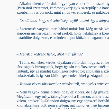
– Alkalmanként előfordul, hogy olyan emberről mintázok egy
[Párizsból szeretettel, karácsonykor]egyik szereplőjét, a 
azonban így is olyanok, mint a hús-vér emberek, és miközbe
– Csodálatos, hogy sok lehetősége nyílik utazni, így a könyve
– Szerencsés vagyok, mert bárhol tudok írni. Még utazás kö
alaposan megtervezem, jóval azelőtt, hogy nekilátnék a kön
határidőre dolgozom, és minden napra kitűzöm magamnak azt
– Melyik a kedvenc helye, ahol már járt is?
– Tyűha, ez nehéz kérdés. Gyakran előfordul, hogy az emb
társaságnak bizonyultak, hogy igazán emlékezetessé tették 
laktunk, így az mindig különleges helyet fog elfoglalni a 
cukrászdáit, és igazán különleges emlékekkel gazdagodtam.
– Vannak vicces történetei az utazásairól, amelyeket szíves
– Nem vagyok benne biztos, hogy ez vicces, de elég gyakran 
Megúsztam egy mély, tátongó sebbel a lábamon, ami erre az 
velem, amikor Új-Zélandon dolgoztam egy népszerű borbárban
kiwi akcentusa volt, nem értettem, mit mond, és még háromsz