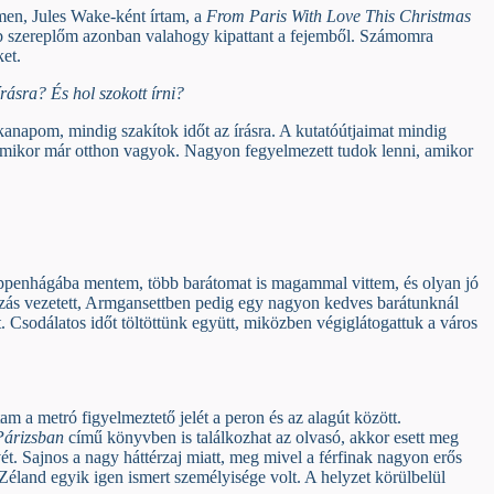
men, Jules Wake-ként írtam, a
From Paris With Love This Christmas
öbb szereplőm azonban valahogy kipattant a fejemből. Számomra
et.
írásra? És hol szokott írni?
anapom, mindig szakítok időt az írásra. A kutatóútjaimat mindig
 amikor már otthon vagyok. Nagyon fegyelmezett tudok lenni, amikor
ppenhágába mentem, több barátomat is magammal vittem, és olyan jó
azás vezetett, Armgansettben pedig egy nagyon kedves barátunknál
Csodálatos időt töltöttünk együtt, miközben végiglátogattuk a város
m a metró figyelmeztető jelét a peron és az alagút között.
Párizsban
című könyvben is találkozhat az olvasó, akkor esett meg
. Sajnos a nagy háttérzaj miatt, meg mivel a férfinak nagyon erős
Zéland egyik igen ismert személyisége volt. A helyzet körülbelül