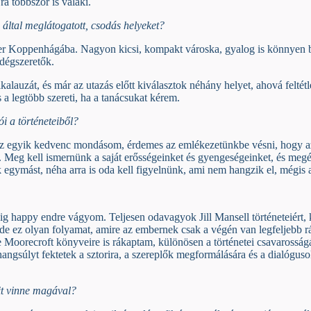
á többször is valaki.
n által meglátogatott, csodás helyeket?
zer Koppenhágába. Nagyon kicsi, kompakt városka, gyalog is könnyen 
ndégszeretők.
alauzát, és már az utazás előtt kiválasztok néhány helyet, ahová felté
a legtöbb szereti, ha a tanácsukat kérem.
i a történeteiből?
z az egyik kedvenc mondásom, érdemes az emlékezetünkbe vésni, hogy 
Meg kell ismernünk a saját erősségeinket és gyengeségeinket, és meg
egymást, néha arra is oda kell figyelnünk, ami nem hangzik el, mégis a
g happy endre vágyom. Teljesen odavagyok Jill Mansell történeteiért, 
 de ez olyan folyamat, amire az embernek csak a végén van legfeljebb 
e Moorecroft könyveire is rákaptam, különösen a történetei csavarosságá
ngsúlyt fektetek a sztorira, a szereplők megformálására és a dialóguso
it vinne magával?