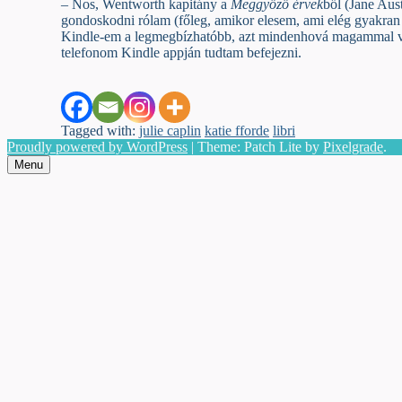
– Nos, Wentworth kapitány a
Meggyőző érvek
ből (Jane Aus
gondoskodni rólam (főleg, amikor elesem, ami elég gyakran 
Kindle-em a legmegbízhatóbb, azt mindenhová magammal vis
telefonom Kindle appján tudtam befejezni.
Tagged with:
julie caplin
katie fforde
libri
Proudly powered by WordPress
|
Theme: Patch Lite by
Pixelgrade
.
Menu