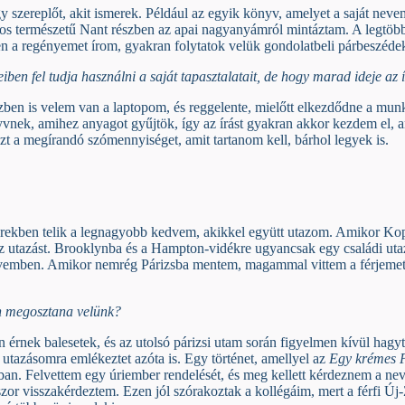
 szereplőt, akit ismerek. Például az egyik könyv, amelyet a saját neve
harcos természetű Nant részben az apai nagyanyámról mintáztam. A legt
n a regényemet írom, gyakran folytatok velük gondolatbeli párbeszédek
iben fel tudja használni a saját tapasztalatait, de hogy marad ideje az 
zben is velem van a laptopom, és reggelente, mielőtt elkezdődne a munk
yvnek, amihez anyagot gyűjtök, így az írást gyakran akkor kezdem el,
 a megírandó szómennyiséget, amit tartanom kell, bárhol legyek is.
erekben telik a legnagyobb kedvem, akikkel együtt utazom. Amikor Ko
az utazást. Brooklynba és a Hampton-vidékre ugyancsak egy családi ut
szívemben. Amikor nemrég Párizsba mentem, magammal vittem a férjemet. 
en megosztana velünk?
érnek balesetek, és az utolsó párizsi utam során figyelmen kívül hagyta
utazásomra emlékeztet azóta is. Egy történet, amellyel az
Egy krémes 
. Felvettem egy úriember rendelését, és meg kellett kérdeznem a nevét
or visszakérdeztem. Ezen jól szórakoztak a kollégáim, mert a férfi Új-