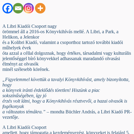
A Libri Kiadói Csoport nagy
örömmel áll a 2016-os Könyvkihívás mellé. A Libri, a Park, a
Helikon, a Jelenkor
és a Kolibri Kiadó, valamint a csoporthoz tartozó további kiadói
műhelyek évek
óta azzal a céllal dolgoznak, hogy értékes, társadalmi vagy kulturális
jelentőséggel bíró könyvekkel adhassanak maradandó olvasási
élményt az olvasók
minél szélesebb körének.
„Figyelemmel követtük a tavalyi Könyvkihívást, amely bizonyította,
hogy
a könyvek iránti érdeklődés töretlen! Hiszünk a piac
sokszínűségében, így jó
érzés volt látni, hogy a Könyvkihívás résztvevői, a hazai olvasók is
fogékonyak
a változatos témákra.”
– mondta Büchler András, a Libri Kiadó PR-
vezetője.
A Libri Kiadói Csoport
amellett, hogy támogatja a kezdeményezést, könyveket is felajánl 5,