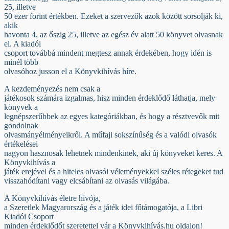
25, illetve
50 ezer forint értékben. Ezeket a szervezők azok között sorsolják ki,
akik
havonta 4, az őszig 25, illetve az egész év alatt 50 könyvet olvasnak
el. A kiadói
csoport továbbá mindent megtesz annak érdekében, hogy idén is
minél több
olvasóhoz jusson el a Könyvkihívás híre.
A kezdeményezés nem csak a
játékosok számára izgalmas, hisz minden érdeklődő láthatja, mely
könyvek a
legnépszerűbbek az egyes kategóriákban, és hogy a résztvevők mit
gondolnak
olvasmányélményeikről. A műfaji sokszínűség és a valódi olvasók
értékelései
nagyon hasznosak lehetnek mindenkinek, aki új könyveket keres. A
Könyvkihívás a
játék erejével és a hiteles olvasói véleményekkel széles rétegeket tud
visszahódítani vagy elcsábítani az olvasás világába.
A Könyvkihívás életre hívója,
a Szeretlek Magyarország és a játék idei főtámogatója, a Libri
Kiadói Csoport
minden érdeklődőt szeretettel vár a Könyvkihívás.hu oldalon!