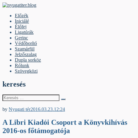
Skip
to
nyugatiter.blog
A vágány mellett, kérjük, olvassanak!
Előzék
content
Iniciálé
Élőfej
Ligatúrák
Gerinc
Védőborító
Szamárfül
Jelzőszalag
Dupla sorköz
Rólunk
Szövegközi
keresés
Keresés
erre:
Egyéb archív cikkek
by
Nyugati tér
2016.03.23.
12:24
A Libri Kiadói Csoport a Könyvkihívás
2016-os főtámogatója