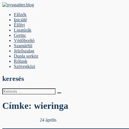
Skip
to
nyugatiter.blog
A vágány mellett, kérjük, olvassanak!
Előzék
content
Iniciálé
Élőfej
Ligatúrák
Gerinc
Védőborító
Szamárfül
Jelzőszalag
Dupla sorköz
Rólunk
Szövegközi
keresés
Keresés
erre:
Címke:
wieringa
Egyéb archív cikkek
24 április