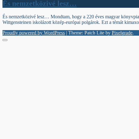
És nemzetközivé lesz…
És nemzetközivé lesz… Mondtam, hogy a 220 éves magyar könyvpiac. M
Wittgensteinen iskolázott közép-európai polgárok. Ezt a témát kimaxo
Proudly powered by WordPress
|
Theme: Patch Lite by
Pixelgrade
.
Menu