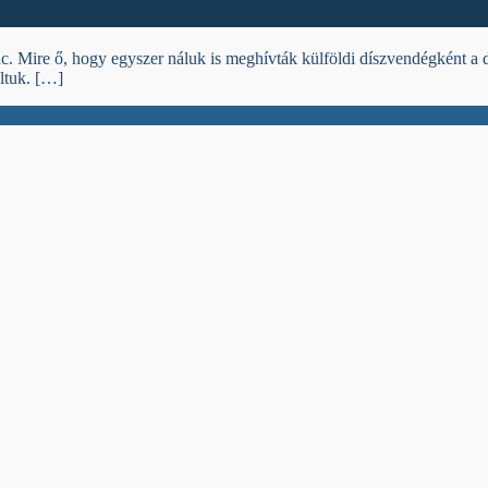
ire ő, hogy egyszer náluk is meghívták külföldi díszvendégként a di
ltuk. […]