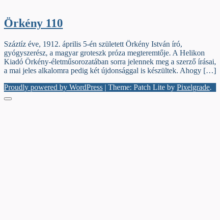
Örkény 110
Száztíz éve, 1912. április 5-én született Örkény István író,
gyógyszerész, a magyar groteszk próza megteremtője. A Helikon
Kiadó Örkény-életműsorozatában sorra jelennek meg a szerző írásai,
a mai jeles alkalomra pedig két újdonsággal is készültek. Ahogy […]
Proudly powered by WordPress
|
Theme: Patch Lite by
Pixelgrade
.
Menu