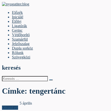
Skip
to
nyugatiter.blog
A vágány mellett, kérjük, olvassanak!
Előzék
content
Iniciálé
Élőfej
Ligatúrák
Gerinc
Védőborító
Szamárfül
Jelzőszalag
Dupla sorköz
Rólunk
Szövegközi
keresés
Keresés
erre:
Címke:
tengertánc
Jelzőszalag
5 április
Olvasd el!