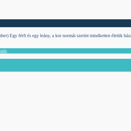
y fér­fi és egy le­ány, a kor nor­mái sze­rint mind­ket­ten éle­tük há­za­su­
rade
.