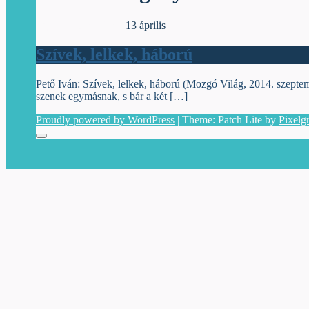
Egyéb archív cikkek
13 április
Szívek, lelkek, háború
Pető Iván: Szívek, lelkek, háború (Mozgó Világ, 2014. szeptember) Eg
sze­nek egy­más­nak, s bár a két […]
Proudly powered by WordPress
|
Theme: Patch Lite by
Pixelg
Menu