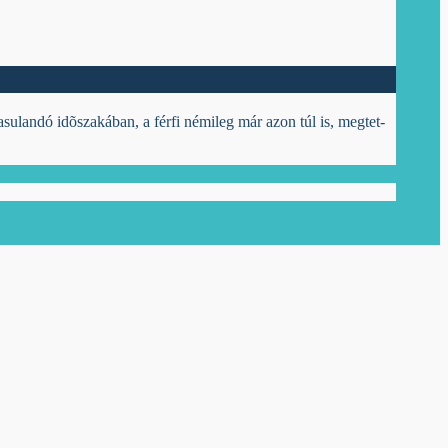
lan­dó idõ­sza­ká­ban, a fér­fi né­mi­leg már azon túl is, meg­tet­