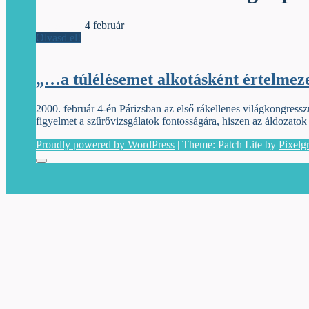
Jelzőszalag
4 február
Olvasd el!
„…a túlélésemet alkotásként értelmez
2000. február 4-én Párizsban az első rákellenes világkongresszu
figyelmet a szűrővizsgálatok fontosságára, hiszen az áldozato
Proudly powered by WordPress
|
Theme: Patch Lite by
Pixelg
Menu