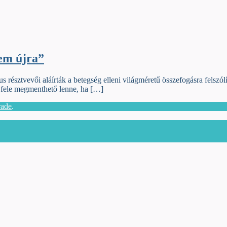
em újra”
s résztvevői aláírták a betegség elleni világméretű összefogásra felszó
k fele megmenthető lenne, ha […]
rade
.