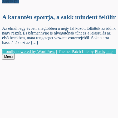
Olvasd el!
A karantén sportja, a sakk mindent felülír
Az elmúlt egy évben a legtöbben a négy fal között töltöttük az időnk
nagy részét. És bármennyire is hívogatónak tűnt ez a lelassulás az
első hetekben, mára rengeteget vesztett vonzerejéből. Sokan arra
használták ezt az […]
Proudly powered by WordPress
|
Theme: Patch Lite by
Pixelgrade
.
Menu