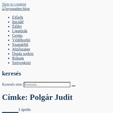
Skip to content
nyugatiter.blog
A vágány mellett, kérjük, olvassanak!
Előzék
Iniciálé
Élőfej
Ligatúrák
Gerinc
Védőborító
Szamárfül
Jelzőszalag
Dupla sorköz
Rólunk
Szövegközi
keresés
Keresés erre:
Címke:
Polgár Judit
Szamárfül
3 április