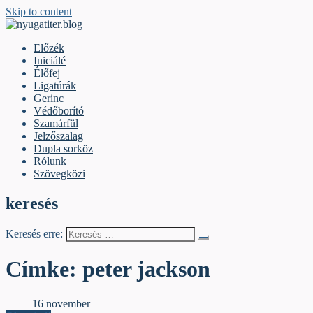
Skip to content
nyugatiter.blog
A vágány mellett, kérjük, olvassanak!
Előzék
Iniciálé
Élőfej
Ligatúrák
Gerinc
Védőborító
Szamárfül
Jelzőszalag
Dupla sorköz
Rólunk
Szövegközi
keresés
Keresés erre:
Címke:
peter jackson
Élőfej
16 november