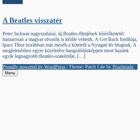
Olvasd el!
A Beatles visszatér
Peter Jackson nagyszabású, új Beatles-filmjének kísérőkötetét
hamarosan a magyar olvasók is kézbe vehetik. A Get Back fordítója,
Ipacs Tibor korábban már mesélt a kötetről a Nyugati tér blognak. A
megjelenéshez egyre közeledve hangolódásképpen most hazánk
egyik legnagyobb Beatles-szakértője, […]
Proudly powered by WordPress
|
Theme: Patch Lite by
Pixelgrade
.
Menu