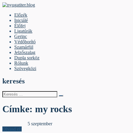
Skip
to
nyugatiter.blog
A vágány mellett, kérjük, olvassanak!
Előzék
content
Iniciálé
Élőfej
Ligatúrák
Gerinc
Védőborító
Szamárfül
Jelzőszalag
Dupla sorköz
Rólunk
Szövegközi
keresés
Keresés
erre:
Címke:
my rocks
Dupla sorköz
5 szeptember
Olvasd el!