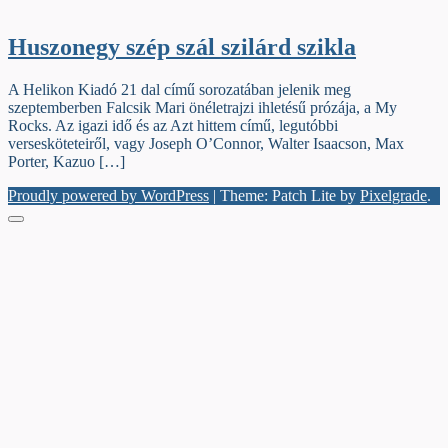
Huszonegy szép szál szilárd szikla
A Helikon Kiadó 21 dal című sorozatában jelenik meg
szeptemberben Falcsik Mari önéletrajzi ihletésű prózája, a My
Rocks. Az igazi idő és az Azt hittem című, legutóbbi
versesköteteiről, vagy Joseph O’Connor, Walter Isaacson, Max
Porter, Kazuo […]
Proudly powered by WordPress
|
Theme: Patch Lite by
Pixelgrade
.
Menu