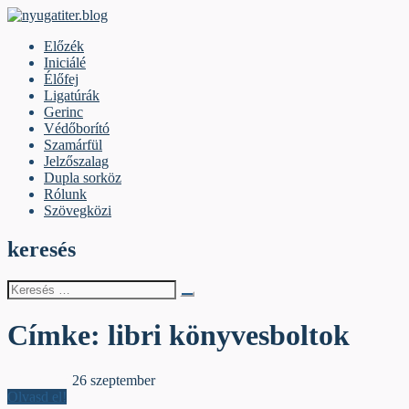
Skip
to
nyugatiter.blog
A vágány mellett, kérjük, olvassanak!
Előzék
content
Iniciálé
Élőfej
Ligatúrák
Gerinc
Védőborító
Szamárfül
Jelzőszalag
Dupla sorköz
Rólunk
Szövegközi
keresés
Keresés
erre:
Címke:
libri könyvesboltok
Jelzőszalag
26 szeptember
Olvasd el!