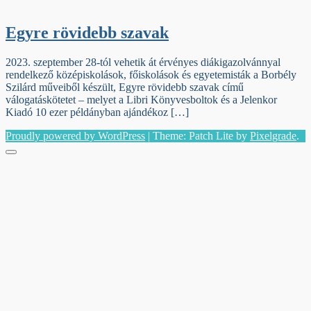
Egyre rövidebb szavak
2023. szeptember 28-tól vehetik át érvényes diákigazolvánnyal
rendelkező középiskolások, főiskolások és egyetemisták a Borbély
Szilárd műveiből készült, Egyre rövidebb szavak című
válogatáskötetet – melyet a Libri Könyvesboltok és a Jelenkor
Kiadó 10 ezer példányban ajándékoz […]
Proudly powered by WordPress
|
Theme: Patch Lite by
Pixelgrade
.
Menu