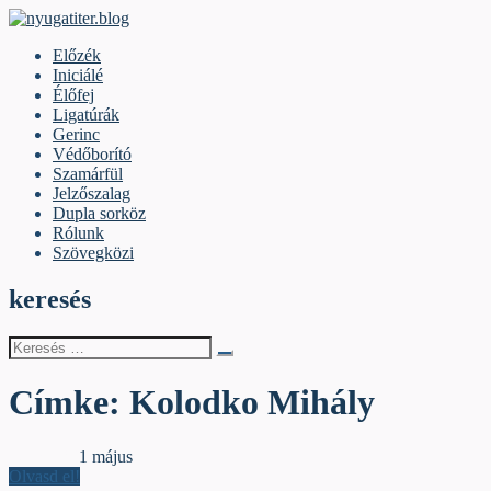
Skip
to
nyugatiter.blog
A vágány mellett, kérjük, olvassanak!
Előzék
content
Iniciálé
Élőfej
Ligatúrák
Gerinc
Védőborító
Szamárfül
Jelzőszalag
Dupla sorköz
Rólunk
Szövegközi
keresés
Keresés
erre:
Címke:
Kolodko Mihály
Szamárfül
1 május
Olvasd el!