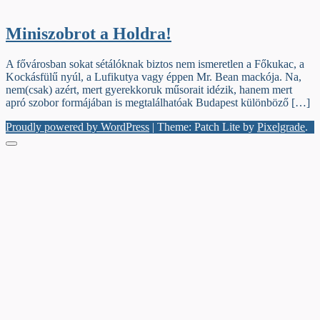
Miniszobrot a Holdra!
A fővárosban sokat sétálóknak biztos nem ismeretlen a Főkukac, a
Kockásfülű nyúl, a Lufikutya vagy éppen Mr. Bean mackója. Na,
nem(csak) azért, mert gyerekkoruk műsorait idézik, hanem mert
apró szobor formájában is megtalálhatóak Budapest különböző […]
Proudly powered by WordPress
|
Theme: Patch Lite by
Pixelgrade
.
Menu