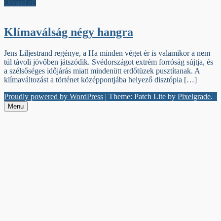
Olvasd el!
Klímaválság négy hangra
Jens Liljestrand regénye, a Ha minden véget ér is valamikor a nem
túl távoli jövőben játszódik. Svédországot extrém forróság sújtja, és
a szélsőséges időjárás miatt mindenütt erdőtüzek pusztítanak. A
klímaváltozást a történet középpontjába helyező disztópia […]
Proudly powered by WordPress
|
Theme: Patch Lite by
Pixelgrade
.
Menu