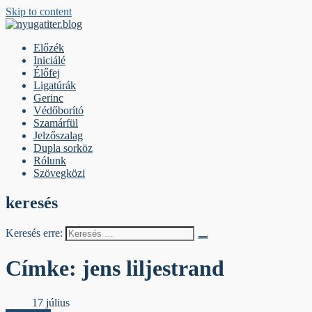
Skip to content
nyugatiter.blog
A vágány mellett, kérjük, olvassanak!
Előzék
Iniciálé
Élőfej
Ligatúrák
Gerinc
Védőborító
Szamárfül
Jelzőszalag
Dupla sorköz
Rólunk
Szövegközi
keresés
Keresés erre:
Címke:
jens liljestrand
Élőfej
17 július