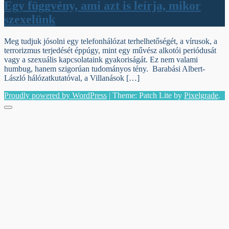
Egy függvény, ami azt is leírja, mikor
szexelünk
Meg tudjuk jósolni egy telefonhálózat terhelhetőségét, a vírusok, a
terrorizmus terjedését éppúgy, mint egy művész alkotói periódusát
vagy a szexuális kapcsolataink gyakoriságát. Ez nem valami
humbug, hanem szigorúan tudományos tény. Barabási Albert-
László hálózatkutatóval, a Villanások […]
Proudly powered by WordPress
|
Theme: Patch Lite by
Pixelgrade
.
Menu