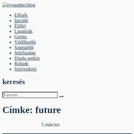
Skip
to
nyugatiter.blog
A vágány mellett, kérjük, olvassanak!
Előzék
content
Iniciálé
Élőfej
Ligatúrák
Gerinc
Védőborító
Szamárfül
Jelzőszalag
Dupla sorköz
Rólunk
Szövegközi
keresés
Keresés
erre:
Címke:
future
Egyéb archív cikkek
5 március