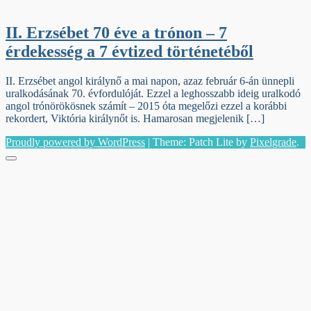
II. Erzsébet 70 éve a trónon – 7
érdekesség a 7 évtized történetéből
II. Erzsébet angol királynő a mai napon, azaz február 6-án ünnepli
uralkodásának 70. évfordulóját. Ezzel a leghosszabb ideig uralkodó
angol trónörökösnek számít – 2015 óta megelőzi ezzel a korábbi
rekordert, Viktória királynőt is. Hamarosan megjelenik […]
Proudly powered by WordPress
|
Theme: Patch Lite by
Pixelgrade
.
Menu