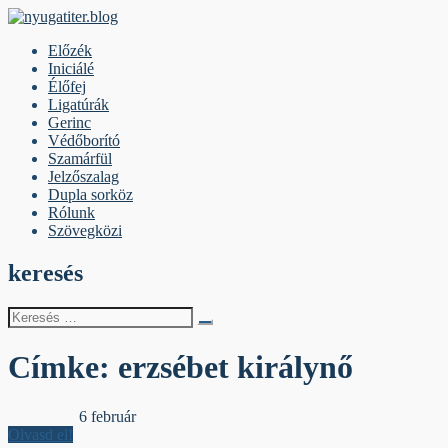
Skip
to
nyugatiter.blog
A vágány mellett, kérjük, olvassanak!
Előzék
content
Iniciálé
Élőfej
Ligatúrák
Gerinc
Védőborító
Szamárfül
Jelzőszalag
Dupla sorköz
Rólunk
Szövegközi
keresés
Keresés
erre:
Címke:
erzsébet királynő
Jelzőszalag
6 február
Olvasd el!