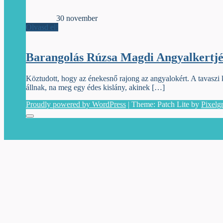
Ligatúrák
30 november
Olvasd el!
Barangolás Rúzsa Magdi Angyalkertj
Köztudott, hogy az énekesnő rajong az angyalokért. A tavaszi k
állnak, na meg egy édes kislány, akinek […]
Proudly powered by WordPress
|
Theme: Patch Lite by
Pixelg
Menu