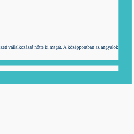
észeti vállalkozássá nőtte ki magát. A középpontban az angyalok