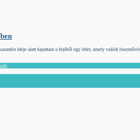
ében
arantén ideje alatt kipattant a fejéből egy ötlet, amely valódi összműv
rade
.