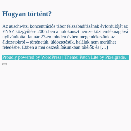
Hogyan történt?
Az auschwitzi koncentrációs tábor felszabadításának évfordulóját az
ENSZ közgyűlése 2005-ben a holokauszt nemzetközi emléknapjává
nyilvánította. Január 27-én minden évben megemlékezünk az
áldozatokról – történetük, üldöztetésük, haláluk nem merülhet
feledésbe. Ebben a mai összeállításunkban túlélők és […]
Proudly powered by WordPress
|
Theme: Patch Lite by
Pixelgrade
.
Menu