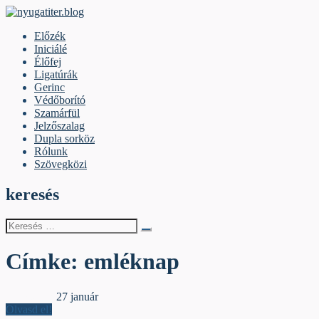
Skip
to
nyugatiter.blog
A vágány mellett, kérjük, olvassanak!
Előzék
content
Iniciálé
Élőfej
Ligatúrák
Gerinc
Védőborító
Szamárfül
Jelzőszalag
Dupla sorköz
Rólunk
Szövegközi
keresés
Keresés
erre:
Címke:
emléknap
Jelzőszalag
27 január
Olvasd el!