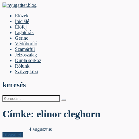
Skip
to
nyugatiter.blog
A vágány mellett, kérjük, olvassanak!
Előzék
content
Iniciálé
Élőfej
Ligatúrák
Gerinc
Védőborító
Szamárfül
Jelzőszalag
Dupla sorköz
Rólunk
Szövegközi
keresés
Keresés
erre:
Címke:
elinor cleghorn
Dupla sorköz
4 augusztus
Olvasd el!