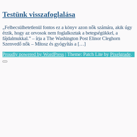
Testünk visszafoglalása
„Felbecsülhetetlenül fontos ez a könyv azon nők számára, akik úgy
érzik, hogy az orvosok nem foglalkoztak a betegségükkel, a
fájdalmukkal.” – írja a The Washington Post Elinor Cleghorn
Szenvedő nők – Mítosz és gyógyítás a […]
Proudly powered by WordPress
|
Theme: Patch Lite by
Pixelgrade
.
Menu