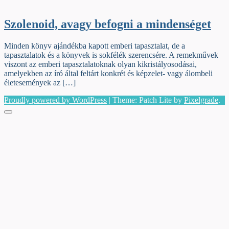
Szolenoid, avagy befogni a mindenséget
Minden könyv ajándékba kapott emberi tapasztalat, de a
tapasztalatok és a könyvek is sokfélék szerencsére. A remekművek
viszont az emberi tapasztalatoknak olyan kikristályosodásai,
amelyekben az író által feltárt konkrét és képzelet- vagy álombeli
életesemények az […]
Proudly powered by WordPress
|
Theme: Patch Lite by
Pixelgrade
.
Menu