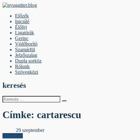
Skip
to
nyugatiter.blog
A vágány mellett, kérjük, olvassanak!
Előzék
content
Iniciálé
Élőfej
Ligatúrák
Gerinc
Védőborító
Szamárfül
Jelzőszalag
Dupla sorköz
Rólunk
Szövegközi
keresés
Keresés
erre:
Címke:
cartarescu
Gerinc
29 szeptember
Olvasd el!