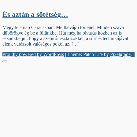
És aztán a sötétség…
Megy le a nap Caracasban. Mellbevágó történet. Minden szava
dübörögve ég be a fülünkbe. Hát még ha olvasás közben az is
eszünkbe jut, hogy a szépírói eszközökkel, a sűrítés technikájával
elénk varázsolt valóságos pokol az, […]
Proudly powered by WordPress
|
Theme: Patch Lite by
Pixelgrade
.
Menu