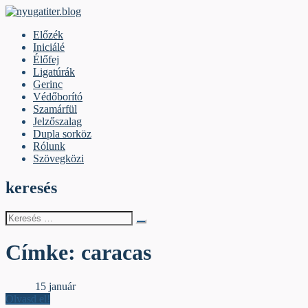
Skip
to
nyugatiter.blog
A vágány mellett, kérjük, olvassanak!
Előzék
content
Iniciálé
Élőfej
Ligatúrák
Gerinc
Védőborító
Szamárfül
Jelzőszalag
Dupla sorköz
Rólunk
Szövegközi
keresés
Keresés
erre:
Címke:
caracas
Gerinc
15 január
Olvasd el!