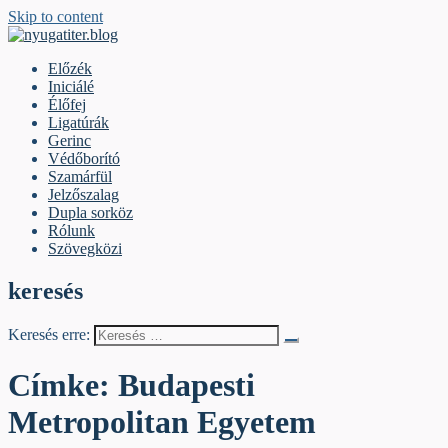
Skip to content
nyugatiter.blog
A vágány mellett, kérjük, olvassanak!
Előzék
Iniciálé
Élőfej
Ligatúrák
Gerinc
Védőborító
Szamárfül
Jelzőszalag
Dupla sorköz
Rólunk
Szövegközi
keresés
Keresés erre:
Címke:
Budapesti
Metropolitan Egyetem