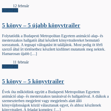
Előzék
12 február
Olvasd el!
5 könyv – 5 újabb könyvtrailer
Folytatódik a Budapesti Metropolitan Egyetem animáció alap- és
mesterszakos hallgatói által készített könyvtrailereket bemutató
sorozatunk. A tegnapi válogatást itt találjátok. Most pedig öt férfi
szerző által írt történethez készített kisfilmet mutatunk meg nektek.
Hamarosan újabb […]
Előzék
11 február
Olvasd el!
5 könyv – 5 könyvtrailer
Évek óta működünk együtt a Budapesti Metropolitan Egyetem
animáció alap- és mesterszakos tanáraival és hallgatóival. A diákok a
szemeszterben megjelent vagy megjelenés alatt álló
könyvújdonságok közül választanak egyet, és ahhoz készítenek
könyvtrailert. A feladat komplex: […]