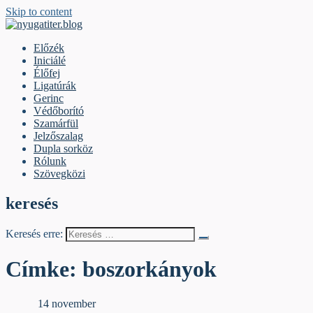
Skip to content
nyugatiter.blog
A vágány mellett, kérjük, olvassanak!
Előzék
Iniciálé
Élőfej
Ligatúrák
Gerinc
Védőborító
Szamárfül
Jelzőszalag
Dupla sorköz
Rólunk
Szövegközi
keresés
Keresés erre:
Címke:
boszorkányok
Iniciálé
14 november