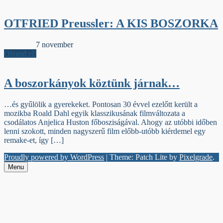
OTFRIED Preussler: A KIS BOSZORKA
Szamárfül
7 november
Olvasd el!
A boszorkányok köztünk járnak…
…és gyűlölik a gyerekeket. Pontosan 30 évvel ezelőtt került a
mozikba Roald Dahl egyik klasszikusának filmváltozata a
csodálatos Anjelica Huston főbosziságával. Ahogy az utóbbi időben
lenni szokott, minden nagyszerű film előbb-utóbb kiérdemel egy
remake-et, így […]
Proudly powered by WordPress
|
Theme: Patch Lite by
Pixelgrade
.
Menu