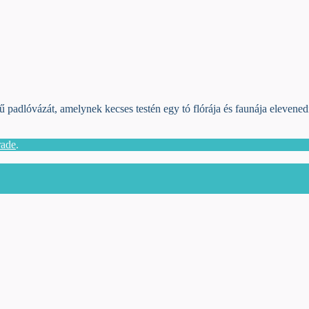
 padlóvázát, amelynek kecses testén egy tó flórája és faunája elevene
rade
.