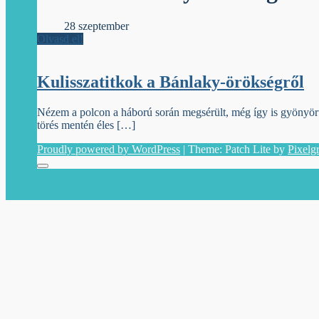
Élőfej
28 szeptember
Olvasd el!
Kulisszatitkok a Bánlaky-örökségről
Nézem a polcon a háború során megsérült, még így is gyönyörű
törés mentén éles […]
Proudly powered by WordPress
|
Theme: Patch Lite by
Pixelg
Menu