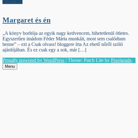
Olvasd el!
Margaret és én
„A könyv borítója az egyik nagy kedvencem, hihetetlenül ötletes.
Egyszerűen imádom Féder Márta munkáit, most sem csalódtam
benne” – ezt a Csak olvass! bloggere írta Az ehető nőről szóló
ajánlójában. És ez csak egy a sok, már […]
Proudly powered by WordPress
|
Theme: Patch Lite by
Pixelgrade
.
Menu