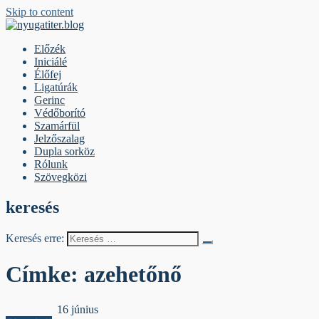
Skip to content
nyugatiter.blog
A vágány mellett, kérjük, olvassanak!
Előzék
Iniciálé
Élőfej
Ligatúrák
Gerinc
Védőborító
Szamárfül
Jelzőszalag
Dupla sorköz
Rólunk
Szövegközi
keresés
Keresés erre:
Címke:
azehetőnő
Védőborító
16 június