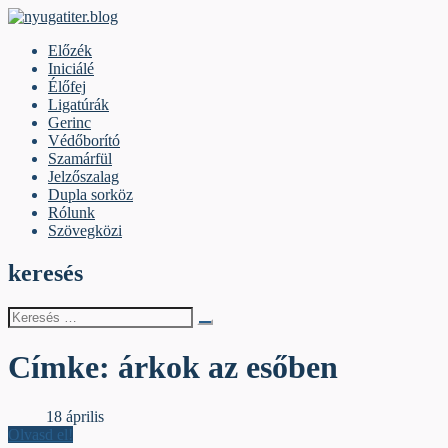
Skip
to
nyugatiter.blog
A vágány mellett, kérjük, olvassanak!
Előzék
content
Iniciálé
Élőfej
Ligatúrák
Gerinc
Védőborító
Szamárfül
Jelzőszalag
Dupla sorköz
Rólunk
Szövegközi
keresés
Keresés
erre:
Címke:
árkok az esőben
Élőfej
18 április
Olvasd el!