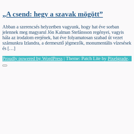
„A csend: hegy a szavak mögött”
Abban a szerencsés helyzetben vagyunk, hogy hat éve sorban
jelennek meg magyarul Jón Kalman Stefánsson regényei, vagyis
hála az irodalom erejének, hat éve folyamatosan szabad út vezet
számunkra Izlandra, a dermesztő jégmezők, monumentális vízesések
és […]
Proudly powered by WordPress
|
Theme: Patch Lite by
Pixelgrade
.
Menu