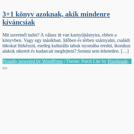
3+1 könyv azoknak, akik mindenre
kíváncsiak
Mit szeretnél tudni? A válasz itt van karnyújtásnyira, ebben a
könyvben. Vagy egy másikban. Időben és térben szárnyalni, családi
titkokat fürkészni, esetleg kulturális tabuk nyomába eredni, ikonikus
alakok sikereit és kudarcait megfejteni? Semmi sem lehetetlen. […]
Proudly powered by WordPress
|
Theme: Patch Lite by
Pixelgrade
.
Menu