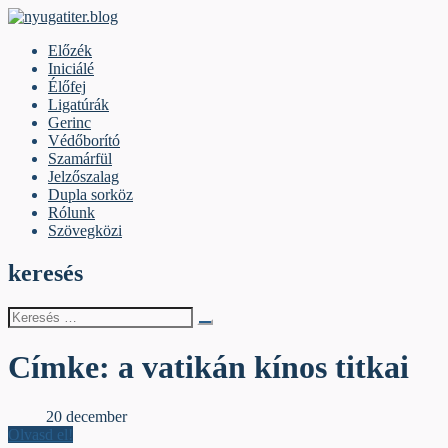
Skip
to
nyugatiter.blog
A vágány mellett, kérjük, olvassanak!
Előzék
content
Iniciálé
Élőfej
Ligatúrák
Gerinc
Védőborító
Szamárfül
Jelzőszalag
Dupla sorköz
Rólunk
Szövegközi
keresés
Keresés
erre:
Címke:
a vatikán kínos titkai
Élőfej
20 december
Olvasd el!