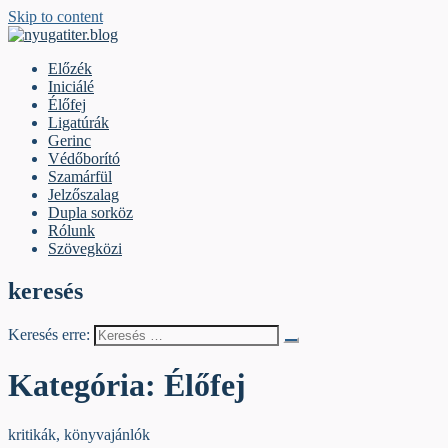
Skip to content
nyugatiter.blog
A vágány mellett, kérjük, olvassanak!
Előzék
Iniciálé
Élőfej
Ligatúrák
Gerinc
Védőborító
Szamárfül
Jelzőszalag
Dupla sorköz
Rólunk
Szövegközi
keresés
Keresés erre:
Kategória:
Élőfej
kritikák, könyvajánlók