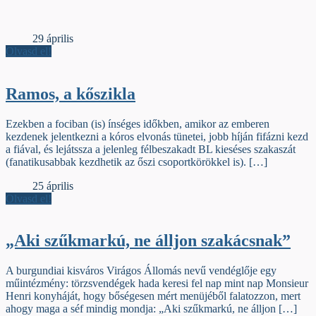
Élőfej
29 április
Olvasd el!
Ramos, a kőszikla
Ezekben a fociban (is) ínséges időkben, amikor az emberen
kezdenek jelentkezni a kóros elvonás tünetei, jobb híján fifázni kezd
a fiával, és lejátssza a jelenleg félbeszakadt BL kieséses szakaszát
(fanatikusabbak kezdhetik az őszi csoportkörökkel is). […]
Élőfej
25 április
Olvasd el!
„Aki szűkmarkú, ne álljon szakácsnak”
A burgundiai kisváros Virágos Állomás nevű vendéglője egy
műintézmény: törzsvendégek hada keresi fel nap mint nap Monsieur
Henri konyháját, hogy bőségesen mért menüjéből falatozzon, mert
ahogy maga a séf mindig mondja: „Aki szűkmarkú, ne álljon […]