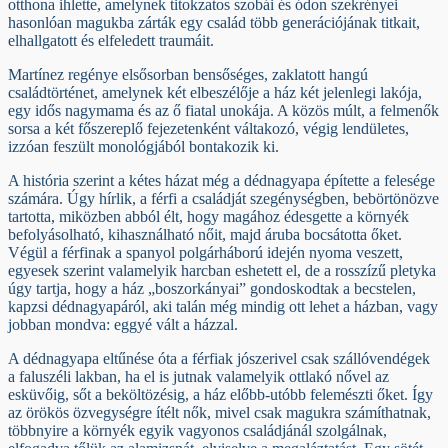
otthona ihlette, amelynek titokzatos szobái és ódon szekrényei
hasonlóan magukba zárták egy család több generációjának titkait,
elhallgatott és elfeledett traumáit.
Martínez regénye elsősorban bensőséges, zaklatott hangú
családtörténet, amelynek két elbeszélője a ház két jelenlegi lakója,
egy idős nagymama és az ő fiatal unokája. A közös múlt, a felmenők
sorsa a két főszereplő fejezetenként váltakozó, végig lendületes,
izzóan feszült monológjából bontakozik ki.
A história szerint a kétes házat még a dédnagyapa építette a felesége
számára. Úgy hírlik, a férfi a családját szegénységben, bebörtönözve
tartotta, miközben abból élt, hogy magához édesgette a környék
befolyásolható, kihasználható nőit, majd áruba bocsátotta őket.
Végül a férfinak a spanyol polgárháború idején nyoma veszett,
egyesek szerint valamelyik harcban eshetett el, de a rosszízű pletyka
úgy tartja, hogy a ház „boszorkányai” gondoskodtak a becstelen,
kapzsi dédnagyapáról, aki talán még mindig ott lehet a házban, vagy
jobban mondva: eggyé vált a házzal.
A dédnagyapa eltűnése óta a férfiak jószerivel csak szállóvendégek
a faluszéli lakban, ha el is jutnak valamelyik ottlakó nővel az
esküvőig, sőt a beköltözésig, a ház előbb-utóbb felemészti őket. Így
az örökös özvegységre ítélt nők, mivel csak magukra számíthatnak,
többnyire a környék egyik vagyonos családjánál szolgálnak,