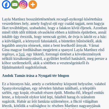
Layla Martínez bosszútörténetének recsegő-nyikorgó kísértetháza
veszedelmes hely, amely foglyul ejti egy család tagjait, nem hagyja
őket továbblépni, szabadulni, hogy a falakon kívül éljenek. Azonban
minél több időt töltünk olvasóként ebben a különös épületben, annál
inkább úgy érezzük, hogy nemcsak gyötri, de óvja is lakóit ez a ház:
a külvilágtól, a környező falusiaktól, a büntetlen bűnösöktől, akik
legalább annyira rémesek, mint a bent leselkedő árnyak. Várnai
Gina magyar fordításában megjelent a spanyol Layla Martínez első
regénye, a
Szú
, egy lüktető, forrongó történet a következmények
nélküli kizsákmányolásról, a gyűlölet fertőző hatásáról, meg persze a
kóbor szellemekről, akik a sötétben a veszteségeinkről és
fájdalmainkról sugdolózónak.
Andok Tamás írása a Nyugati tér blogon
Ez a bizonyos ház, amely a cselekmény központi helyszíne, valahol
Spanyolországban, egy névtelen faluban található, a település
szélén, egy kopár, elvadult részen épült. Mintha élő, lélegző entitás
lenne, a folyosóit olykor köd lepi, falaiból harag és szánalom
sugárzik. Habár az írói fantázia szüleménye, a fikció világában
létezik, kötődik a valósághoz is: részben Martínez nagyanyjának