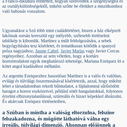
a Franco-diktatúra rémtetteit, hogyan szenvedtek a szegénységtől és
az osztálykülönbségektől, miként szőtte be életüket a misztikumhoz
való babonás vonzalom.
Ugyanakkor a Szú több mint családtörténet, hiszen a ház elképzelt
lakóinak sorsán keresztül egy mélyebb, szélesebb történelmi
tablókép is kibomlik. Martínez a múlt feldolgozására, a sebek
begyógyítására tesz kísérletet, és tematikusan kötődik a spanyol
próza nagyjaihoz,
Jaume Cabré
,
Javier Marías
vagy Javier Cercas
regényeihez. Azonban az sem véletlen, hogy a kortárs
horrorirodalom egyik meghatározó tehetsége, Mariana Enriquez írt a
kötet angol kiadásához méltatást.
Az argentin Enriquezhez hasonlóan Martínez is a valós és valótlan,
evilági és túlvilági összemosásával kísérletezik, azzal, hogy miként
lehet a társadalomban rekedt bűntudatot, a fájdalommá sűrűsödött
haragot a horror eszközeivel, például sötét hangulatokkal, folytonos
érzelmi elbizonytalanítással, szürreális és bizarr képekkel ábrázolni.
És akárcsak Enriquez történeteiben,
a Szúban is mintha a valóság eltorzulna, felszíne
felszakadozna, és mögötte láthatóvá válna egy
irreális, túlvilági dimenzió. Ahonnan előjönnek a