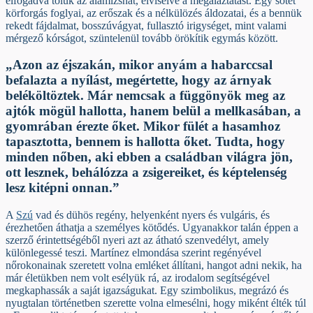
elfogadva tőlük az alamizsnát, elviselve a megaláztatást. Egy sötét
körforgás foglyai, az erőszak és a nélkülözés áldozatai, és a bennük
rekedt fájdalmat, bosszúvágyat, fullasztó irigységet, mint valami
mérgező kórságot, szüntelenül tovább örökítik egymás között.
„Azon az éjszakán, mikor anyám a habarccsal
befalazta a nyílást, megértette, hogy az árnyak
beléköltöztek. Már nemcsak a függönyök meg az
ajtók mögül hallotta, hanem belül a mellkasában, a
gyomrában érezte őket. Mikor fülét a hasamhoz
tapasztotta, bennem is hallotta őket. Tudta, hogy
minden nőben, aki ebben a családban világra jön,
ott lesznek, behálózza a zsigereiket, és képtelenség
lesz kitépni onnan.”
A
Szú
vad és dühös regény, helyenként nyers és vulgáris, és
érezhetően áthatja a személyes kötődés. Ugyanakkor talán éppen a
szerző érintettségéből nyeri azt az átható szenvedélyt, amely
különlegessé teszi. Martínez elmondása szerint regényével
nőrokonainak szeretett volna emléket állítani, hangot adni nekik, ha
már életükben nem volt esélyük rá, az irodalom segítségével
megkaphassák a saját igazságukat. Egy szimbolikus, megrázó és
nyugtalan történetben szerette volna elmesélni, hogy miként élték túl